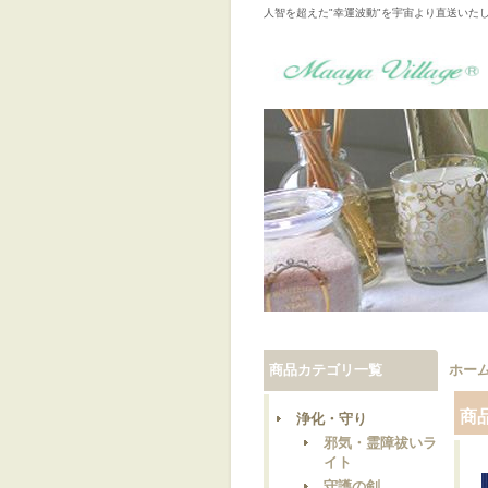
人智を超えた"幸運波動"を宇宙より直送いた
商品カテゴリ一覧
ホー
商
浄化・守り
邪気・霊障祓いラ
イト
守護の剣