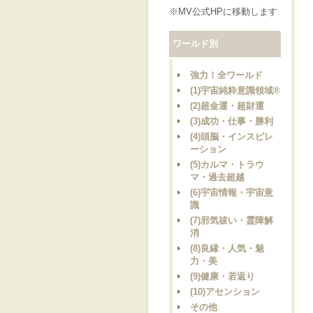
※MV公式HPに移動します
ワールド別
強力！全ワールド
(1)宇宙純粋意識領域®
(2)超金運・超財運
(3)成功・仕事・勝利
(4)頭脳・インスピレ
ーション
(5)カルマ・トラウ
マ・過去超越
(6)宇宙情報・宇宙意
識
(7)邪気祓い・霊障解
消
(8)良縁・人気・魅
力・美
(9)健康・若返り
(10)アセンション
その他