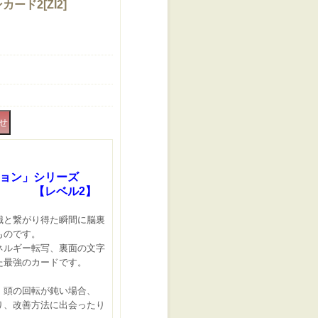
カード2
[
ZI2
]
ョン」シリーズ
ベル
2
】
意識と繋がり得た瞬間に脳裏
ものです。
ネルギー転写、裏面の文字
た最強のカードです。
、頭の回転が鈍い場合、
り、改善方法に出会ったり