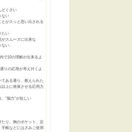
んどくさい
きない
ことがスッと思い出される
りたい
話がスムーズに出来な
きない、
内で10の理解が出来るよ
0通りの応用が考え付くよ
いてある通り、教えられた
以上に発展させる応用力
、"脳力"が欲しい
げたり、胸のポケット、定
、手帳などにはさみご使用