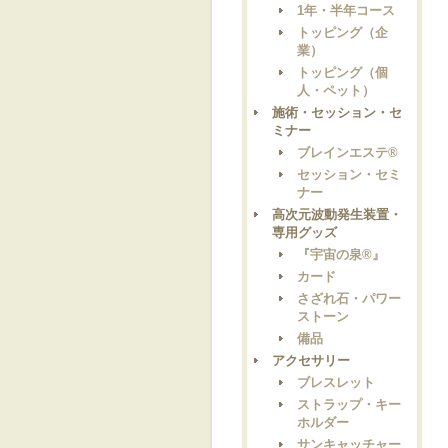
1年・半年コース
トッピング（企
業）
トッピング（個
人・ペット）
施術・セッション・セ
ミナー
ブレインエステ®
セッション・セミ
ナー
高次元波動発生装置・
専用グッズ
『宇宙の泉®』
カード
さざれ石・パワー
ストーン
備品
アクセサリー
ブレスレット
ストラップ・キー
ホルダー
サンキャッチャー