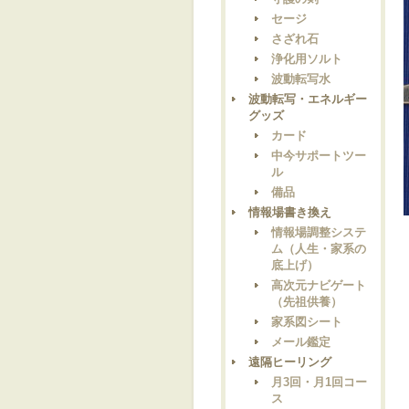
セージ
さざれ石
浄化用ソルト
波動転写水
波動転写・エネルギー
グッズ
カード
中今サポートツー
ル
備品
情報場書き換え
情報場調整システ
ム（人生・家系の
底上げ）
高次元ナビゲート
（先祖供養）
家系図シート
メール鑑定
遠隔ヒーリング
月3回・月1回コー
ス