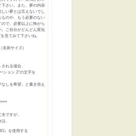
て下さい。また、夢の内容
楽しい夢とは言えないでし
なものや、もう必要のない
すので、必要以上に怖がら
い。ご自分がどんどん変化
"を見てみて下さいね。
m（名刺サイズ）
トされる場合、
ション 2"の文字を
なしを希望」と書き添え
*****
丈夫ですが、
合は、
RO』を使用する