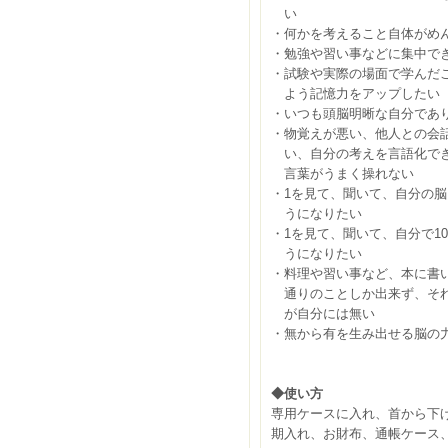
い
・何かを考えること自体がめ
・勉強や習い事などに集中で
・試験や実際の場面で学んだ
よう記憶力をアップしたい
・いつも頭脳明晰な自分であ
・物覚えが悪い、他人との会
い、自分の考えを言語化で
言葉がうまく操れない
・1を見て、聞いて、自分の脳
うになりたい
・1を見て、聞いて、自分で1
うになりたい
・料理や習い事など、本に書
通りのことしか出来ず、それ
が自分には無い
・無から有を生み出せる脳の力
◆使い方
専用ケースに入れ、首から下
期入れ、お財布、通帳ケース