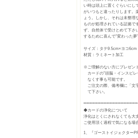
い時は頭上に置くぐらいにし
がいつもと違ったりします。
ょう。しかし、それは未整理
ものが処理されている証拠で
ず、自然体で受けとめて下さ
するために喜んで"変わった夢
サイズ：タテ9.5cm×ヨコ6c
材質：ラミネート加工
※ご理解のない方にプレゼン
カードの"頭脳・インスピレー
なくす事も可能です。
ご注文の際、備考欄に「文字
て下さい。
***********************************
◆カードの浄化について
浄化はとくにされなくても大
ご使用頂く過程で気になる場
1、『ゴーストイジェクターP