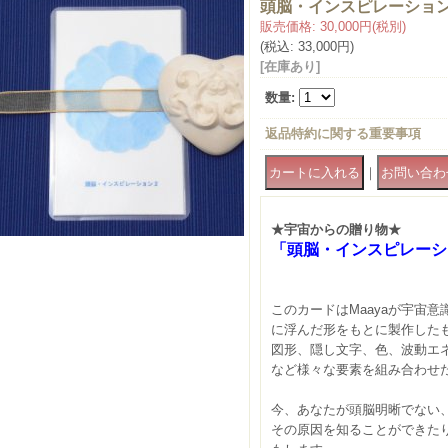
頭脳・インスピレーション
販売価格
:
30,000円
(税別)
(税込
:
33,000円
)
[在庫あり]
数量
:
返品特約に関する重要事項
｜
★宇宙からの贈り物★
「頭脳・インスピレーシ
【レ
このカードはMaayaが宇宙
に浮んだ形をもとに製作した
図形、隠し文字、色、波動エ
など様々な要素を組み合わせ
今、あなたが頭脳明晰でない
その原因を知ることができた