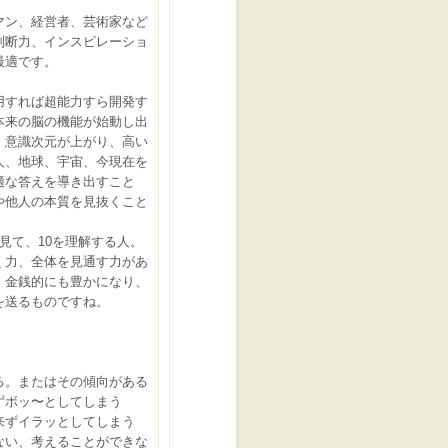
マン、経営者、芸術家など
判断力、インスピレーショ
最適です。
用すれば超能力すら開発す
本来の脳の機能が始動し出
、意識次元が上がり、高い
人、地球、宇宙、今現在を
適な答えを導き出すこと
や他人の本質を見抜くこと
見て、10を理解する人。
く力、全体を見通す力があ
、金銭的にも豊かになり、
を送るものですね。
る。またはその傾向があ
る
ずボッ〜としてしまう
来ずイラッとしてしまう
ない、考えることができな