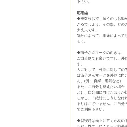
下さい。
応用編
◆複数枚お持ち頂くのもお勧
きるでしょう。その際、どの
大丈夫です。
気分によって、用途によって
ょう。
◆宙子さんマークの向きは、
ご自分側でも良いですし、外
す。
人に対して、外部に対しての
は宙子さんマークを外側に向
ん。(例： 良縁、邪気など)
また、ご自分を整えたい場合
ど）、自分側に向けたほうが
しかし、「絶対にこうしなけ
まりはございません。ご自分
でご利用下さい。
◆就寝時は頭上に置くか枕の
ただし枕の下に入れると効果