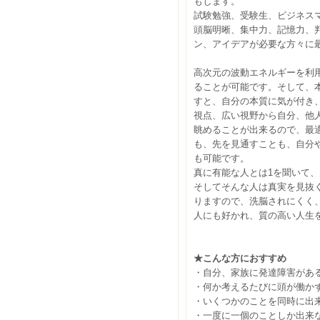
もします。
試験勉強、受験生、ビジネス
頭脳明晰、集中力、記憶力、
ン、アイデアが必要な方々に
高次元の波動エネルギーを利
ることが可能です。そして、
すと、自分の本質に気が付き
視点、広い視野から自分、他
眺めることが出来るので、最
も、先を見通すことも、自分
も可能です。
真に有能な人とは1を聞いて、
そしてそんな人は真実を見抜
りますので、洗脳されにくく
人にも好かれ、質の高い人生
★こんな方におすすめ
・自分、家族に発達障害があ
・何か考えるたびに頭が働か
・いくつかのことを同時に出
・一度に一個のことしか出来