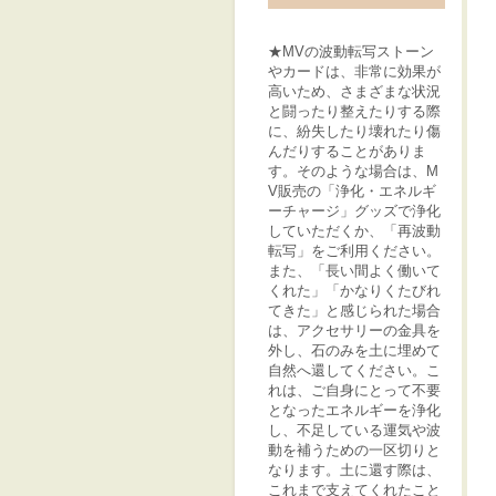
★MVの波動転写ストーン
やカードは、非常に効果が
高いため、さまざまな状況
と闘ったり整えたりする際
に、紛失したり壊れたり傷
んだりすることがありま
す。そのような場合は、M
V販売の「浄化・エネルギ
ーチャージ」グッズで浄化
していただくか、「再波動
転写」をご利用ください。
また、「長い間よく働いて
くれた」「かなりくたびれ
てきた」と感じられた場合
は、アクセサリーの金具を
外し、石のみを土に埋めて
自然へ還してください。こ
れは、ご自身にとって不要
となったエネルギーを浄化
し、不足している運気や波
動を補うための一区切りと
なります。土に還す際は、
これまで支えてくれたこと