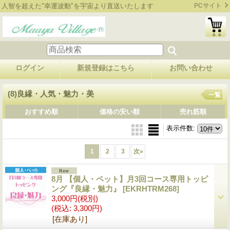
人智を超えた"幸運波動"を宇宙より直送いたします
PCサイト
ログイン
新規登録はこちら
お問い合わせ
(8)良縁・人気・魅力・美
一覧
おすすめ順
価格の安い順
売れ筋順
表示件数
:
1
2
3
次
»
8月 【個人・ペット】月3回コース専用トッピ
ング『良縁・魅力』
[EKRHTRM268]
3,000円
(税別)
(税込
:
3,300円)
[在庫あり]