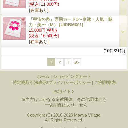
(税込
:
11,000円)
[在庫あり]
『宇宙の泉』専用カード1〜良縁・人気・魅
力・美〜（M）
[UIRBM001]
15,000円
(税別)
(税込
:
16,500円)
[在庫あり]
(10件/21件)
1
2
3
次
»
ホーム
|
ショッピングカート
特定商取引法表示/プライバシーポリシー
|
ご利用案内
PCサイト
※当方はいかなる宗教団体、その他団体とも
一切関係はありません
Copyright (C) 2010-2026 Maaya Village.
All Rights Reserved.