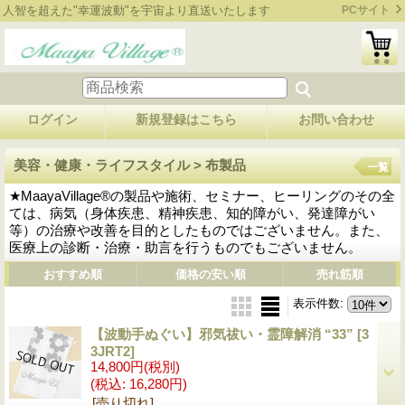
人智を超えた"幸運波動"を宇宙より直送いたします
PCサイト
ログイン
新規登録はこちら
お問い合わせ
美容・健康・ライフスタイル > 布製品
一覧
★MaayaVillage®の製品や施術、セミナー、ヒーリングのその全
ては、病気（身体疾患、精神疾患、知的障がい、発達障がい
等）の治療や改善を目的としたものではございません。また、
医療上の診断・治療・助言を行うものでもございません。
おすすめ順
価格の安い順
売れ筋順
表示件数
:
【波動手ぬぐい】邪気祓い・霊障解消 “33”
[3
3JRT2]
14,800円
(税別)
(税込
:
16,280円)
[売り切れ]