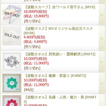
【波動スカーフ】全ワールド宙子さん
[MVS]
18,000円
(税別)
(税込
:
19,800円)
[売り切れ]
【波動マスク】MVオリジナル高次元マスク
[MVM]
4,400円
(税別)
(税込
:
4,840円)
[売り切れ]
【波動タオル】邪気祓い・霊障解消
[JRMT2]
10,000円
(税別)
(税込
:
11,000円)
[売り切れ]
【波動タオル】健康・若返り
[KWMT2]
10,000円
(税別)
(税込
:
11,000円)
[44点]
【波動タオル】良縁・人気・魅力・美
[RNMT
2]
10,000円
(税別)