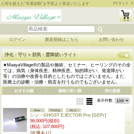
人智を超えた"幸運波動"を宇宙より直送いたします
PCサイト
ログイン
新規登録はこちら
お問い合わせ
浄化・守り > 邪気・霊障祓いライト
一覧
★MaayaVillage®の製品や施術、セミナー、ヒーリングのその全
ては、病気（身体疾患、精神疾患、知的障がい、発達障がい
等）の治療や改善を目的としたものではございません。また、
医療上の診断・治療・助言を行うものでもございません。
おすすめ順
価格の安い順
売れ筋順
表示件数
:
シン・GHOST EJECTOR Pro
[GEPr]
98,000円
(税別)
(税込
:
107,800円)
[在庫あり]