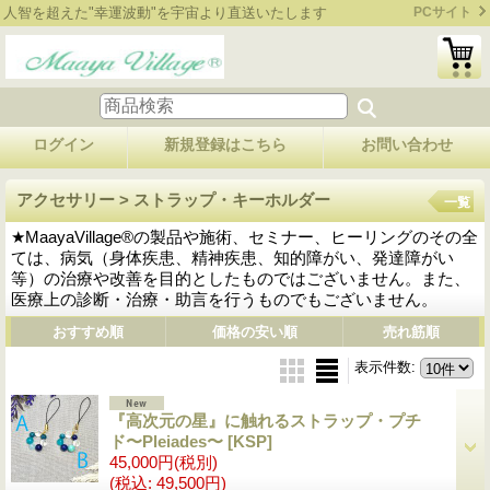
人智を超えた"幸運波動"を宇宙より直送いたします
PCサイト
ログイン
新規登録はこちら
お問い合わせ
アクセサリー > ストラップ・キーホルダー
一覧
★MaayaVillage®の製品や施術、セミナー、ヒーリングのその全
ては、病気（身体疾患、精神疾患、知的障がい、発達障がい
等）の治療や改善を目的としたものではございません。また、
医療上の診断・治療・助言を行うものでもございません。
おすすめ順
価格の安い順
売れ筋順
表示件数
:
『高次元の星』に触れるストラップ・プチ
ド〜Pleiades〜
[KSP]
45,000円
(税別)
(税込
:
49,500円)