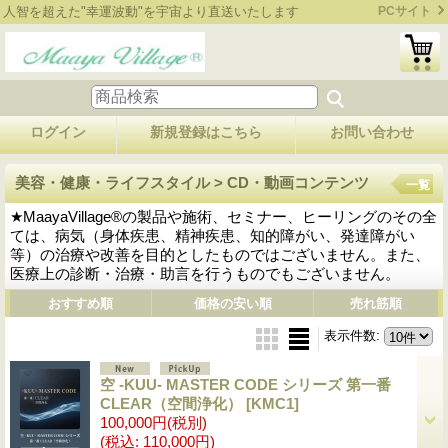
人智を超えた"幸運波動"を宇宙より直送いたします
PCサイト
ログイン
新規登録はこちら
お問い合わせ
美容・健康・ライフスタイル > CD・動画コンテンツ
一覧
★MaayaVillage®の製品や施術、セミナー、ヒーリングのその全
ては、病気（身体疾患、精神疾患、知的障がい、発達障がい
等）の治療や改善を目的としたものではございません。また、
医療上の診断・治療・助言を行うものでもございません。
おすすめ順
価格の安い順
売れ筋順
表示件数
:
空 ‐KUU‐ MASTER CODE シリーズ 第一番
CLEAR（空間浄化）
[KMC1]
100,000円
(税別)
(税込
:
110,000円)