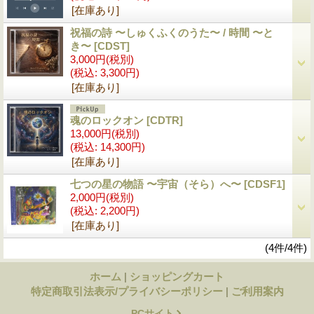
[在庫あり]
祝福の詩 〜しゅくふくのうた〜 / 時間 〜と
き〜
[CDST]
3,000円
(税別)
(税込
:
3,300円)
[在庫あり]
魂のロックオン
[CDTR]
13,000円
(税別)
(税込
:
14,300円)
[在庫あり]
七つの星の物語 〜宇宙（そら）へ〜
[CDSF1]
2,000円
(税別)
(税込
:
2,200円)
[在庫あり]
(4件/4件)
ホーム
|
ショッピングカート
特定商取引法表示/プライバシーポリシー
|
ご利用案内
PCサイト