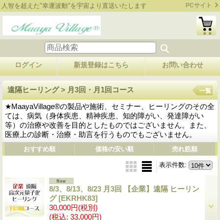
人智を超えた"幸運波動"を宇宙より直送いたします
PCサイト
ログイン
新規登録はこちら
お問い合わせ
遠隔ヒーリング > 月3回・月1回コース
一覧
★MaayaVillage®の製品や施術、セミナー、ヒーリングのその全
ては、病気（身体疾患、精神疾患、知的障がい、発達障がい
等）の治療や改善を目的としたものではございません。また、
医療上の診断・治療・助言を行うものでもございません。
おすすめ順
価格の安い順
売れ筋順
表示件数
:
8/3、8/13、8/23 月3回 【企業】遠隔 ヒーリン
グ
[EKRHK83]
30,000円
(税別)
(税込
:
33,000円)