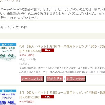
人・ペット）
★MaayaVillage®の製品や施術、セミナー、ヒーリングのその全ては、病
がい、発達障がい等）の治療や改善を目的としたものではございません。また
を行うものでもございません。
登録アイテム数
:
15件
8月 【個人・ペット】月3回コース専用トッピング『安心・安
[EKRHTAA268]
3,000円
(税別)
(税込
:
3,300円)
[在庫あり]
※管理の関係上、本サービスのみご購入くださいます ようお願い申し上げます
品を購入された場合 でも、他のMV製品が送料無料金額に満たない場合は 別
｜
｜
8月 【個人・ペット】月3回コース専用トッピング『快眠・熟
[EKRHTKJ268]
9,000円
(税別)