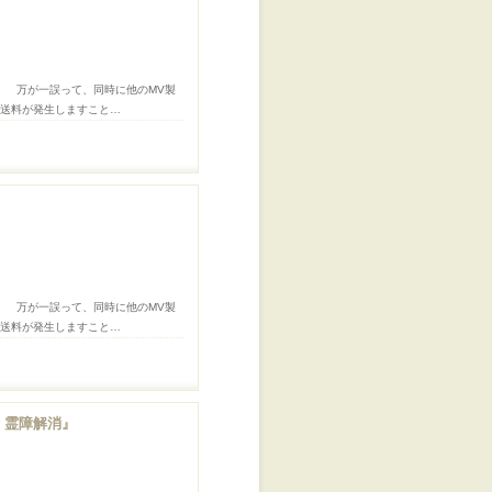
。 万が一誤って、同時に他のMV製
途送料が発生しますこと…
。 万が一誤って、同時に他のMV製
途送料が発生しますこと…
・霊障解消』