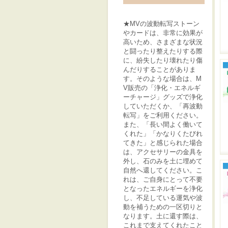
★MVの波動転写ストーン
やカードは、非常に効果が
高いため、さまざまな状況
と闘ったり整えたりする際
に、紛失したり壊れたり傷
んだりすることがありま
す。そのような場合は、M
V販売の「浄化・エネルギ
ーチャージ」グッズで浄化
していただくか、「再波動
転写」をご利用ください。
また、「長い間よく働いて
くれた」「かなりくたびれ
てきた」と感じられた場合
は、アクセサリーの金具を
外し、石のみを土に埋めて
自然へ還してください。こ
れは、ご自身にとって不要
となったエネルギーを浄化
し、不足している運気や波
動を補うための一区切りと
なります。土に還す際は、
これまで支えてくれたこと