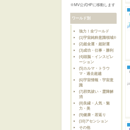
※MV公式HPに移動します
ワールド別
強力！全ワールド
(1)宇宙純粋意識領域®
(2)超金運・超財運
(3)成功・仕事・勝利
(4)頭脳・インスピレ
ーション
(5)カルマ・トラウ
マ・過去超越
(6)宇宙情報・宇宙意
識
(7)邪気祓い・霊障解
消
(8)良縁・人気・魅
力・美
(9)健康・若返り
(10)アセンション
その他