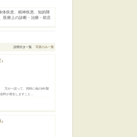
気（身体疾患、精神疾患、知的障
、医療上の診断・治療・助言
説明付き一覧
写真のみ一覧
定』
。 万が一誤って、同時に他のMV製
途送料が発生しますこと…
睡』