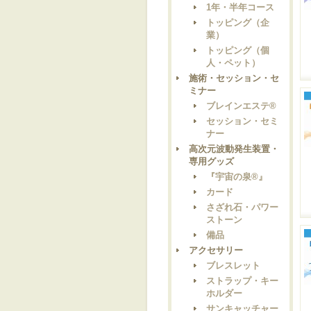
1年・半年コース
トッピング（企
業）
トッピング（個
人・ペット）
施術・セッション・セ
ミナー
ブレインエステ®
セッション・セミ
ナー
高次元波動発生装置・
専用グッズ
『宇宙の泉®』
カード
さざれ石・パワー
ストーン
備品
アクセサリー
ブレスレット
ストラップ・キー
ホルダー
サンキャッチャー