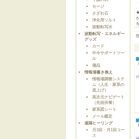
セージ
さざれ石
浄化用ソルト
波動転写水
波動転写・エネルギー
グッズ
カード
中今サポートツー
ル
備品
情報場書き換え
情報場調整システ
ム（人生・家系の
底上げ）
高次元ナビゲート
（先祖供養）
家系図シート
メール鑑定
遠隔ヒーリング
月3回・月1回コー
ス