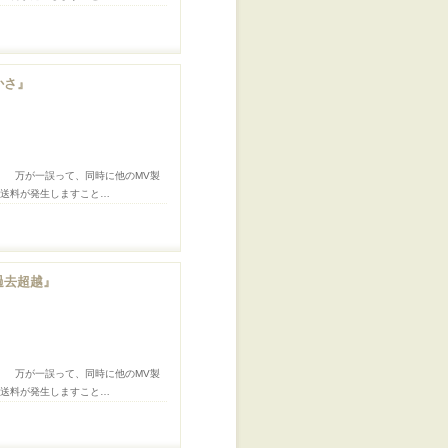
かさ』
。 万が一誤って、同時に他のMV製
途送料が発生しますこと…
過去超越』
。 万が一誤って、同時に他のMV製
途送料が発生しますこと…