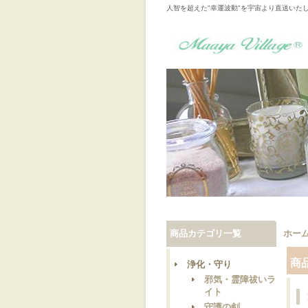
人智を超えた"幸運波動"を宇宙より直送いた
商品カテゴリ一覧
ホー
商
浄化・守り
邪気・霊障祓いラ
イト
守護の剣