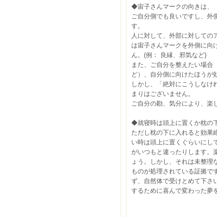
◆宙子さんマークの向きは、
ご自分側でも良いですし、外
す。
人に対して、外部に対しての
は宙子さんマークを外側に向
ん。(例： 良縁、邪気など)
また、ご自分を整えたい場合
ど）、自分側に向けたほうが
しかし、「絶対にこうしなけ
まりはございません。
ご自分の勘、気分により、楽
◆就寝時は頭上に置くか枕の
ただし枕の下に入れると効果
い時は頭上に置くぐらいにし
がいつもと違ったりします。
ょう。しかし、それは未整理
ものが処理されている証拠で
ず、自然体で受けとめて下さ
するために喜んで変わった夢