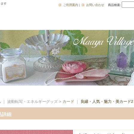
します
ご利用案内
｜
お問い合わせ
商品検索
:
ム
｜ 波動転写・エネルギーグッズ >
カード
｜
良縁・人気・魅力・美カード2
品詳細