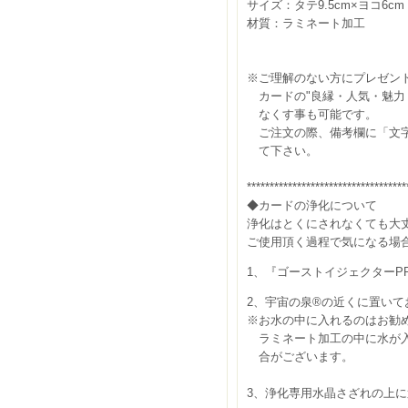
サイズ：タテ9.5cm×ヨコ6c
材質：ラミネート加工
※ご理解のない方にプレゼン
カードの"良縁・人気・魅力・
なくす事も可能です。
ご注文の際、備考欄に「文字
て下さい。
***********************************
◆カードの浄化について
浄化はとくにされなくても大
ご使用頂く過程で気になる場
1、『ゴーストイジェクターP
2、宇宙の泉®の近くに置いて
※お水の中に入れるのはお勧
ラミネート加工の中に水が入
合がございます。
3、浄化専用水晶さざれの上