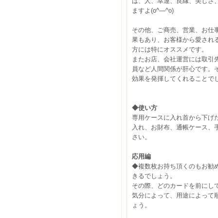
は、人、幸運、良縁、美しさ
ますよ(o^―^o)
その他、ご商売、営業、お仕
果もあり、お客様から愛され
方には特にオススメです。
またお店、会社運営には取引
員など人間関係が肝心です。
効果を発揮してくれることで
◆使い方
専用ケースに入れ首から下げ
入れ、お財布、通帳ケース、
さい。
応用編
◆複数枚お持ち頂くのもお勧
きるでしょう。
その際、どのカードを前にし
気分によって、用途によって
ょう。