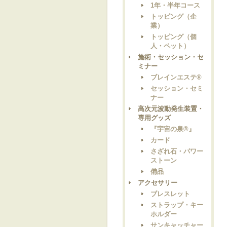
1年・半年コース
トッピング（企
業）
トッピング（個
人・ペット）
施術・セッション・セ
ミナー
ブレインエステ®
セッション・セミ
ナー
高次元波動発生装置・
専用グッズ
『宇宙の泉®』
カード
さざれ石・パワー
ストーン
備品
アクセサリー
ブレスレット
ストラップ・キー
ホルダー
サンキャッチャー