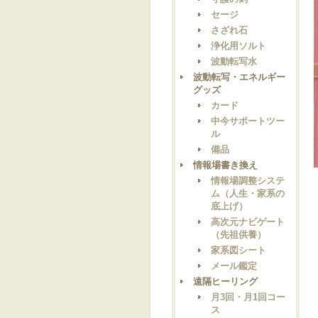
セージ
さざれ石
浄化用ソルト
波動転写水
波動転写・エネルギー
グッズ
カード
中今サポートツー
ル
備品
情報場書き換え
情報場調整システ
ム（人生・家系の
底上げ）
高次元ナビゲート
（先祖供養）
家系図シート
メール鑑定
遠隔ヒーリング
月3回・月1回コー
ス