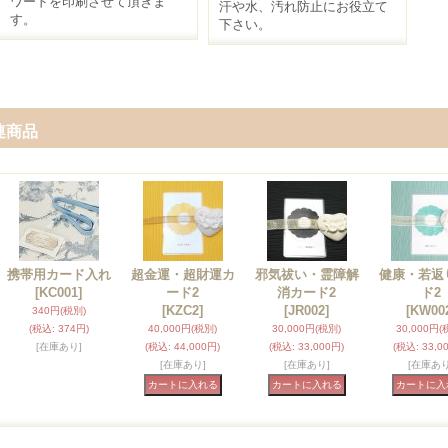
ワードを印刷させて頂きま
汗や水、汚れ防止にお役立て
す。
下さい。
連商品
携帯用カード入れ
超金運・超財運カ
邪気祓い・霊障解
健康・若返
[KC001]
ード2
消カード2
ド2
[KZC2]
[JR002]
[KW00
340円
(税別)
(税込
:
374円)
40,000円
(税別)
30,000円
(税別)
30,000円
(
[在庫あり]
(税込
:
44,000円)
(税込
:
33,000円)
(税込
:
33,0
[在庫あり]
[在庫あり]
[在庫あり