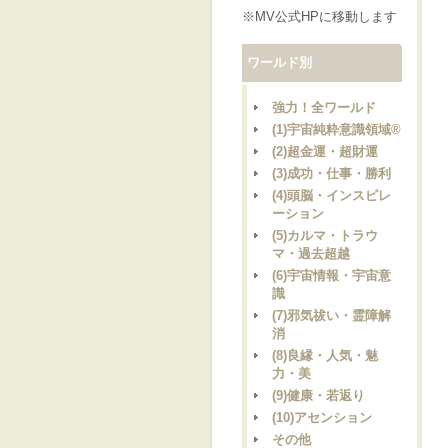
※MV公式HPに移動します
ワールド別
強力！全ワールド
(1)宇宙純粋意識領域®
(2)超金運・超財運
(3)成功・仕事・勝利
(4)頭脳・インスピレ
ーション
(5)カルマ・トラウ
マ・過去超越
(6)宇宙情報・宇宙意
識
(7)邪気祓い・霊障解
消
(8)良縁・人気・魅
力・美
(9)健康・若返り
(10)アセンション
その他