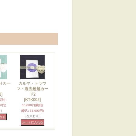
りカー
カルマ・トラウ
マ・過去超越カー
2]
ド2
[KTK002]
税別)
00円)
30,000円
(税別)
]
(税込
:
33,000円)
[在庫あり]