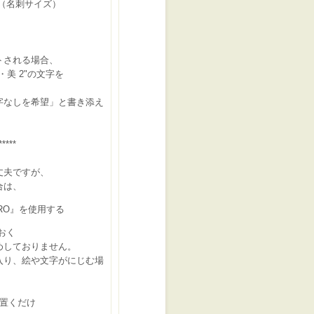
m（名刺サイズ）
トされる場合、
美 2"の文字を
なしを希望」と書き添え
*****
丈夫ですが、
合は、
RO』を使用する
おく
めしておりません。
り、絵や文字がにじむ場
に置くだけ