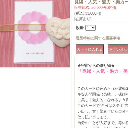
良縁・人気・魅力・美カー
販売価格
:
30,000円
(税別)
(税込
:
33,000円
)
[在庫あり]
数量
:
返品特約に関する重要事項
｜
★宇宙からの贈り物★
「良縁・人気・魅力・美
【レ
このカードに込められた波動
キな人間関係（良縁）、魂婚
に美しく魅力的になれるよう
このカードで"自分はステキで
い出し、古く染み付いた自分
取っ払いましょう。
自分のことが大好きで、尊い