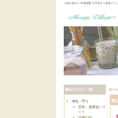
人智を超えた"幸運波動"を宇宙より直送いた
商品カテゴリ一覧
ホー
商
浄化・守り
邪気・霊障祓いラ
イト
守護の剣