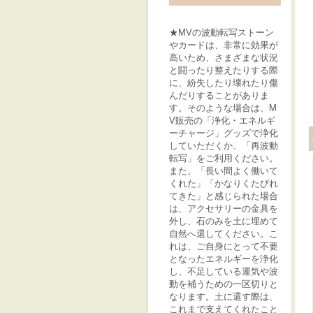
★MVの波動転写ストーン
やカードは、非常に効果が
高いため、さまざまな状況
と闘ったり整えたりする際
に、紛失したり壊れたり傷
んだりすることがありま
す。そのような場合は、M
V販売の「浄化・エネルギ
ーチャージ」グッズで浄化
していただくか、「再波動
転写」をご利用ください。
また、「長い間よく働いて
くれた」「かなりくたびれ
てきた」と感じられた場合
は、アクセサリーの金具を
外し、石のみを土に埋めて
自然へ還してください。こ
れは、ご自身にとって不要
となったエネルギーを浄化
し、不足している運気や波
動を補うための一区切りと
なります。土に還す際は、
これまで支えてくれたこと