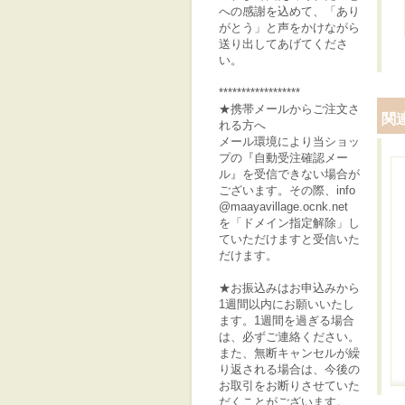
への感謝を込めて、「あり
がとう」と声をかけながら
送り出してあげてくださ
い。
******************
★携帯メールからご注文さ
関
れる方へ
メール環境により当ショッ
プの『自動受注確認メー
ル』を受信できない場合が
ございます。その際、info
@maayavillage.ocnk.net
を「ドメイン指定解除」し
ていただけますと受信いた
だけます。
★お振込みはお申込みから
1週間以内にお願いいたし
ます。1週間を過ぎる場合
は、必ずご連絡ください。
また、無断キャンセルが繰
り返される場合は、今後の
お取引をお断りさせていた
だくことがございます。