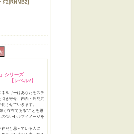
ド2
[
RNMB2
]
」シリーズ
ベル
2
】
エネルギーはあなたをステ
を引き寄せ、内面・外見共
変化させていきます。
輝く存在である"ことを思
への低いセルフイメージを
存在だと思っている人に