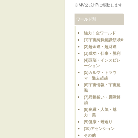
※MV公式HPに移動します
ワールド別
強力！全ワールド
(1)宇宙純粋意識領域®
(2)超金運・超財運
(3)成功・仕事・勝利
(4)頭脳・インスピレ
ーション
(5)カルマ・トラウ
マ・過去超越
(6)宇宙情報・宇宙意
識
(7)邪気祓い・霊障解
消
(8)良縁・人気・魅
力・美
(9)健康・若返り
(10)アセンション
その他