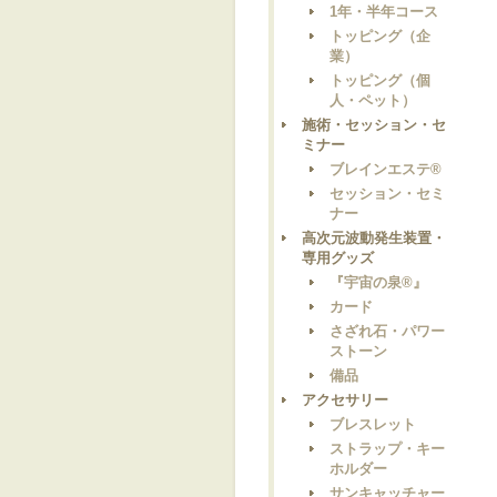
1年・半年コース
トッピング（企
業）
トッピング（個
人・ペット）
施術・セッション・セ
ミナー
ブレインエステ®
セッション・セミ
ナー
高次元波動発生装置・
専用グッズ
『宇宙の泉®』
カード
さざれ石・パワー
ストーン
備品
アクセサリー
ブレスレット
ストラップ・キー
ホルダー
サンキャッチャー