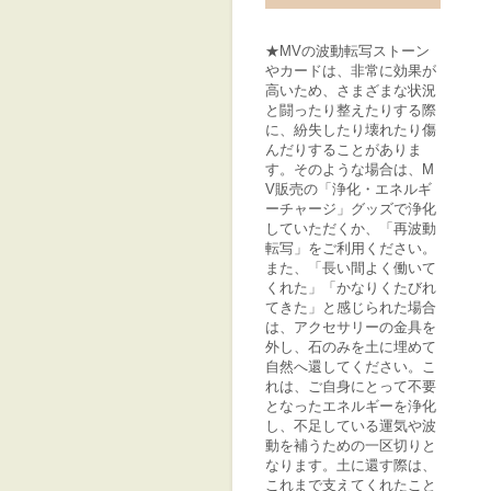
★MVの波動転写ストーン
やカードは、非常に効果が
高いため、さまざまな状況
と闘ったり整えたりする際
に、紛失したり壊れたり傷
んだりすることがありま
す。そのような場合は、M
V販売の「浄化・エネルギ
ーチャージ」グッズで浄化
していただくか、「再波動
転写」をご利用ください。
また、「長い間よく働いて
くれた」「かなりくたびれ
てきた」と感じられた場合
は、アクセサリーの金具を
外し、石のみを土に埋めて
自然へ還してください。こ
れは、ご自身にとって不要
となったエネルギーを浄化
し、不足している運気や波
動を補うための一区切りと
なります。土に還す際は、
これまで支えてくれたこと