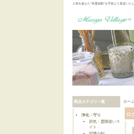
人智を超えた"幸運波動"を宇宙より直送いた
商品カテゴリ一覧
ホー
ロ
浄化・守り
邪気・霊障祓いラ
イト
守護の剣