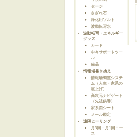
セージ
さざれ石
浄化用ソルト
波動転写水
波動転写・エネルギー
グッズ
カード
中今サポートツー
ル
備品
情報場書き換え
情報場調整システ
ム（人生・家系の
底上げ）
高次元ナビゲート
（先祖供養）
家系図シート
メール鑑定
遠隔ヒーリング
月3回・月1回コー
ス