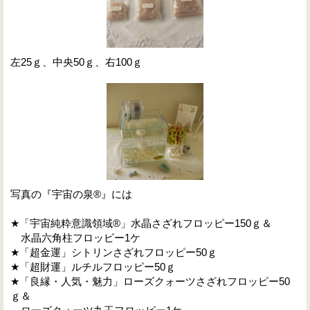
左25ｇ、中央50ｇ、右100ｇ
写真の『宇宙の泉®』には
★「宇宙純粋意識領域®」水晶さざれフロッピー150ｇ＆
水晶六角柱フロッピー1ケ
★「超金運」シトリンさざれフロッピー50ｇ
★「超財運」ルチルフロッピー50ｇ
★「良縁・人気・魅力」ローズクォーツさざれフロッピー50
ｇ＆