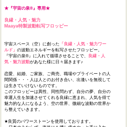
★『宇宙の泉®』専用★
良縁・人気・魅力
Maaya
特製波動転写フロッピー
宇宙スペース（空）に創った
「良縁・人気・魅力ワー
ルド」
の波動エネルギーを転写させたフロッピー。
『宇宙の泉®』に入れて循環させることで、
良縁・人
気・
魅力波動
があなた様に日々届きます♪
恋愛、結婚、ご家族、ご商売、職場やプライベートの人
間関係・・・人は人とのお付き合い、出逢いを無視して
は生きていけないものです。
このフロッピーは異性、同性問わず、自分の夢、自分の
幸運人生を加速させてくれる良縁に恵まれ、人気を得て
魅力的な人になるよう、空の世界、微細な波動の世界か
ら整えていきます。
★良質のパワーストーンを使用しております。