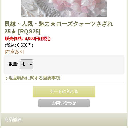
良縁・人気・魅力★ローズクォーツさざれ
25★
[RQS25]
販売価格
:
6,000円
(税別)
(税込
:
6,600円
)
[在庫あり]
数量
:
返品特約に関する重要事項
商品詳細