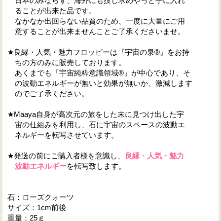
日本のみならず、海外にも捜し求めやっと手に入れ
ることが出来た品です。
なかなか出回らない品質のため、一度に大量にご用
意することが出来ませんことご了承くださいませ。
★良縁・人気・魅力フロッピーは『宇宙の泉®』をお持
ちの方のみに販売しております。
あくまでも「宇宙純粋意識領域®」が中心であり、そ
の波動エネルギーが無いと効果が無いか、激減します
のでご了承ください。
★Maaya自身が高次元の旅をした末に見つけ出した宇
宙の仕組みを利用し、石に宇宙のスペースの波動エ
ネルギーを転写させています。
★発送の前にご購入者様を意識し、
良縁・人気・魅力
波動エネルギー
を転写致します。
石：ローズクォーツ
サイズ：1cm前後
重量：25ｇ