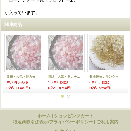
ローズクォーツ丸玉フロッピー1ケ
が入っています。
関連商品
良縁・人気・魅力★ローズクォーツさざれ50★
良縁・人気・魅力★ローズクォーツさざれ100★
超金運★レモンクォーツさざれ25★
10,000円
(税別)
18,000円
(税別)
6,000円
(税別)
(税込
:
11,000円)
(税込
:
19,800円)
(税込
:
6,600円)
ホーム
|
ショッピングカート
特定商取引法表示/プライバシーポリシー
|
ご利用案内
PCサイト