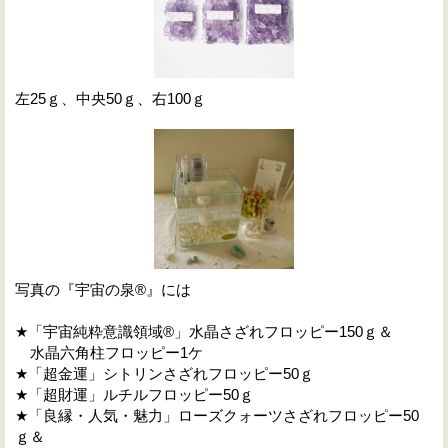
左25ｇ、中央50ｇ、右100ｇ
写真の『宇宙の泉®』には
★「宇宙純粋意識領域®」水晶さざれフロッピー150ｇ＆
水晶六角柱フロッピー1ケ
★「超金運」シトリンさざれフロッピー50ｇ
★「超財運」ルチルフロッピー50ｇ
★「良縁・人気・魅力」ローズクォーツさざれフロッピー50
ｇ＆