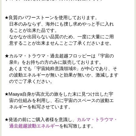
★良質のパワーストーンを使用しております。
日本のみならず、海外にも捜し求めやっと手に入れ
ることが出来た品です。
なかなか出回らない品質のため、一度に大量にご用
意することが出来ませんことご了承くださいませ。
★
カルマ・トラウマ・過去超越
フロッピーは『宇宙の
泉®』をお持ちの方のみに販売しております。
あくまでも「宇宙純粋意識領域®」が中心であり、そ
の波動エネルギーが無いと効果が無いか、激減します
のでご了承ください。
★Maaya自身が高次元の旅をした末に見つけ出した宇
宙の仕組みを利用し、石に宇宙のスペースの波動エ
ネルギーを転写させています。
★発送の前にご購入者様を意識し、
カルマ・トラウマ・
過去超越
波動エネルギー
を転写致します。