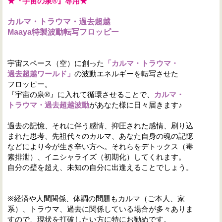
★『宇宙の泉®』専用★
カルマ・トラウマ・過去超越
Maaya特製波動転写フロッピー
宇宙スペース（空）に創った
「カルマ・トラウマ・
過去超越ワールド」
の波動エネルギーを転写させた
フロッピー。
『宇宙の泉®』に入れて循環させることで、
カルマ・
トラウマ・過去超越波動
があなた様に日々届きます♪
過去の記憶、それに伴う感情、抑圧された感情、刷り込
まれた思考、先祖代々のカルマ、あなた自身の魂の記憶
などにより今が生き辛い方へ。それらをデトックス（毒
素排泄）、イニシャライズ（初期化）してくれます。
自分の壁を超え、未知の自分に出逢えることでしょう。
※経済や人間関係、体調の問題もカルマ（ご本人、家
系）、トラウマ、過去に関係している場合が多々ありま
すので、現状を打破したい方に特にお勧めです。