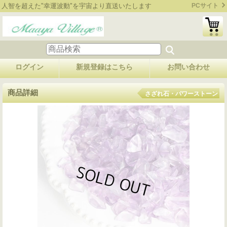
人智を超えた"幸運波動"を宇宙より直送いたします
PCサイト
ログイン
新規登録はこちら
お問い合わせ
商品詳細
さざれ石・パワーストーン