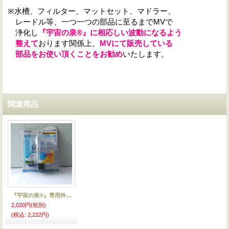
※水槽、フィルター、マットセット、マドラー、
レードル等、一つ一つの部品に至るまでMVで
浄化し
『宇宙の泉®』に相応しい波動になるよう
整えて
おります関係上、
MVにて販売している
部品をお使い頂くことをお勧め
いたします。
関連商品
『宇宙の泉®』専用外掛けフィルター
2,020円
(税別)
(税込
:
2,222円)