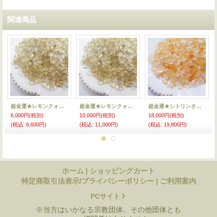
関連商品
超金運★レモンクォーツさざれ25★
超金運★レモンクォーツさざれ50★
超金運★シトリンさざれ100★
6,000円
(税別)
10,000円
(税別)
18,000円
(税別)
(税込
:
6,600円)
(税込
:
11,000円)
(税込
:
19,800円)
ホーム
|
ショッピングカート
特定商取引法表示/プライバシーポリシー
|
ご利用案内
PCサイト
※当方はいかなる宗教団体、その他団体とも