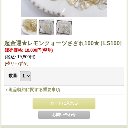
超金運★レモンクォーツさざれ100★
[LS100]
販売価格
:
18,000円
(税別)
(税込
:
19,800円
)
[残りわずか]
数量
:
返品特約に関する重要事項