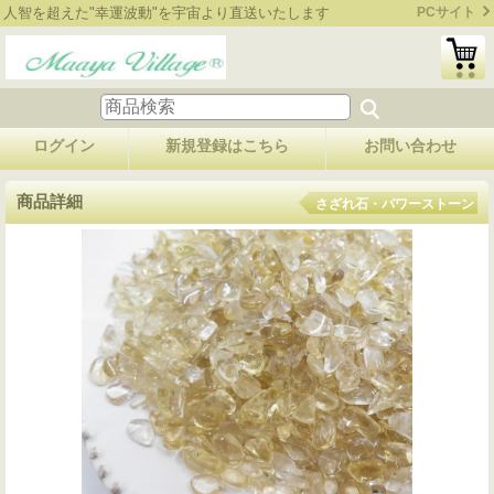
人智を超えた"幸運波動"を宇宙より直送いたします
PCサイト
ログイン
新規登録はこちら
お問い合わせ
商品詳細
さざれ石・パワーストーン