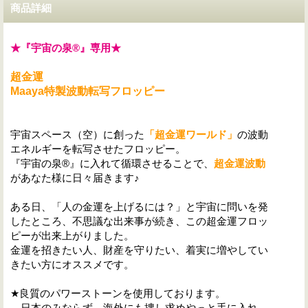
商品詳細
★『宇宙の泉®』専用★
超金運
Maaya
特製波動転写フロッピー
宇宙スペース（空）に創った
「超金運ワールド」
の波動
エネルギーを転写させたフロッピー。
『宇宙の泉®』に入れて循環させることで、
超金運波動
があなた様に日々届きます♪
ある日、「人の金運を上げるには？」と宇宙に問いを発
したところ、不思議な出来事が続き、この超金運フロッ
ピーが出来上がりました。
金運を招きたい人、財産を守りたい、着実に増やしてい
きたい方にオススメです。
★良質のパワーストーンを使用しております。
日本のみならず、海外にも捜し求めやっと手に入れ