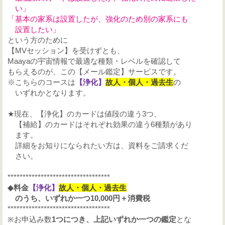
い」
「基本の家系は設置したが、強化のため別の家系にも
設置したい
」
という方のために
【MVセッション】を受けずとも、
Maayaの宇宙情報で最適な種類・レベルを確認して
もらえるのが、この【メール鑑定】サービスです。
※こちらのコース
は
【浄化】
故人・
個人
・
過去
生
の
いずれかとなります。
★現在、【浄化】のカードは値段の違う3つ、
【補給】のカードはそれぞれ効果の違う6種類があり
ます。
詳細をお知りになられたい方は、資料をご請求くだ
さい。
**********************************
◆料金
【浄化】
故人・
個人
・
過去
生
のうち、いずれか一つ
10,000
円＋消費税
**********************************
※
お申込み数
1
つにつき、上記いずれか一つの鑑定
とな