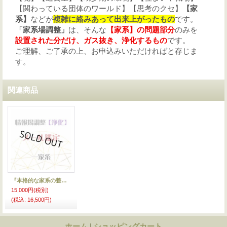
【関わっている団体のワールド】【思考のクセ】
【家
系】
などが
複雑に絡みあって出来上がったもの
です。
「家系場調整」
は、そんな
【家系】の問題部分
のみを
設置された分だけ、ガス抜き、浄化するもの
です。
ご理解、ご了承の上、お申込みいただければと存じま
す
。
関連商品
『本格的な家系の整え』メール鑑定【浄化】一家系
15,000円
(税別)
(税込
:
16,500円)
ホーム
|
ショッピングカート