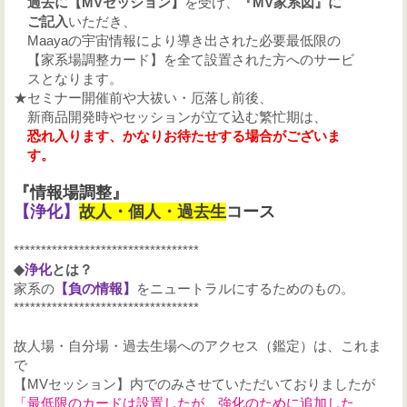
過去に【MVセッション】
を受け、
『MV家系図』に
ご記入
いただき、
Maayaの宇宙情報により導き出された必要最低限の
【家系場調整カード】を全て設置された方へのサービ
スとなります。
★セミナー開催前や大祓い・厄落し前後、
新商品開発時やセッションが立て込む繁忙期は、
恐れ入ります、かなりお待たせする場合がございま
す。
『情報場調整
』
【
浄化】
故人・個人・過去生
コース
**********************************
◆
浄化
とは？
家系の
【負の情報】
をニュートラルにするためのもの。
**********************************
故人場・自分場・過去生場へのアクセス（鑑定）は、これま
で
【MVセッション】内
でのみさせていただいておりましたが
「最低限のカードは設置したが、強化のために追加した