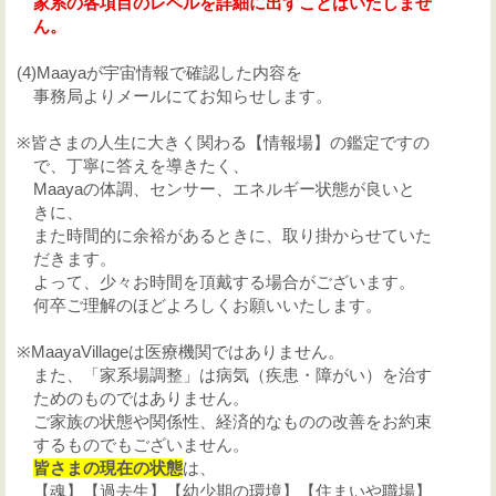
家系の各項目のレベルを詳細に出すことはいたしませ
ん。
(4)Maayaが宇宙情報で確認した内容を
事務局よりメールにてお知らせします。
※皆さまの人生に大きく関わる【情報場】の鑑定ですの
で、丁寧に答えを導きたく、
Maayaの体調、センサー、エネルギー状態が良いと
きに、
また時間的に余裕があるときに、取り掛からせていた
だきます。
よって、少々お時間を頂戴する場合がございます。
何卒ご理解のほどよろしくお願いいたします。
※MaayaVillageは医療機関ではありません。
また、「家系場調整」は病気（疾患・障がい）を治す
ためのものではありません。
ご家族の状態や関係性、経済的なものの改善をお約束
するものでもございません。
皆さまの現在の状態
は、
【魂】【過去生】【幼少期の環境】【住まいや職場】