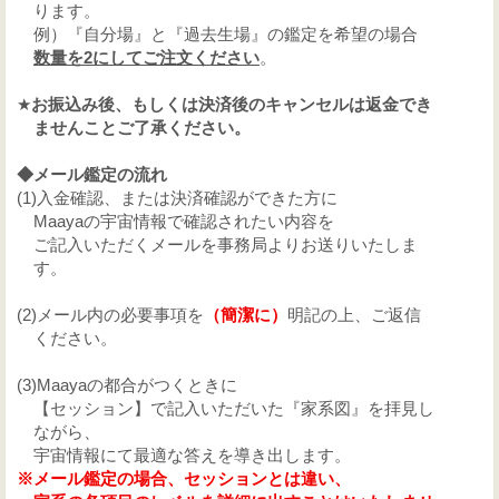
り
ます。
例）『自分場』と『過去生場』の鑑定を希望の場合
数量を
2
にしてご注文ください
。
★
お振込み後、もしくは決済後のキャンセルは返金でき
ませんことご了承ください。
◆メール鑑定の流れ
(1)入金確認、または決済確認ができた方に
Maayaの宇宙情報で確認されたい内容を
ご記入いただくメールを事務局よりお送りいたしま
す。
(2)メール内の必要事項を
（簡潔に）
明記の上、ご返信
ください。
(3)Maayaの都合がつくときに
【セッション】で記入いただいた『家系図』を拝見し
ながら、
宇宙情報にて最適な答えを導き出します。
※メール鑑定の場合、セッションとは違い、