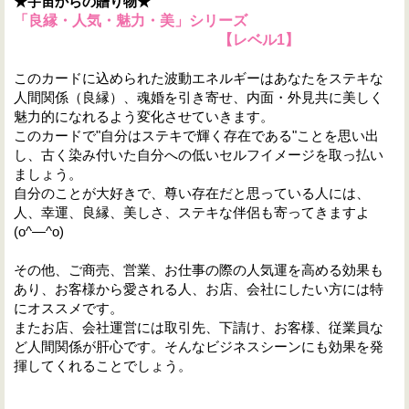
★宇宙からの贈り物★
「良縁・人気・魅力・美」シリーズ
【レベル
1
】
このカードに込められた波動エネルギーはあなたをステキな
人間関係（良縁）、魂婚を引き寄せ、内面・外見共に美しく
魅力的になれるよう変化させていきます。
このカードで"自分はステキで輝く存在である"ことを思い出
し、古く染み付いた自分への低いセルフイメージを取っ払い
ましょう。
自分のことが大好きで、尊い存在だと思っている人には、
人、幸運、良縁、美しさ、ステキな伴侶も寄ってきますよ
(o^―^o)
その他、ご商売、営業、お仕事の際の人気運を高める効果も
あり、お客様から愛される人、お店、会社にしたい方には特
にオススメです。
またお店、会社運営には取引先、下請け、お客様、従業員な
ど人間関係が肝心です。そんなビジネスシーンにも効果を発
揮してくれることでしょう。