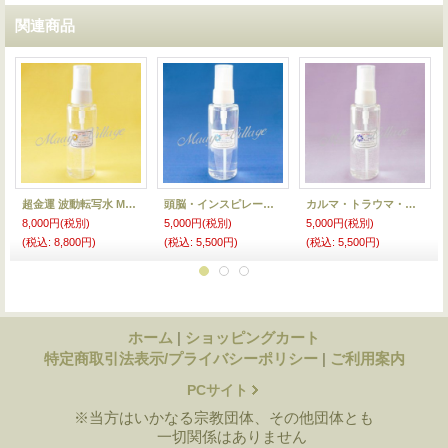
関連商品
超金運 波動転写水 Maayaミスティ
頭脳・インスピレーション 波動転写水 Maayaミスティ
カルマ・トラウマ・過去超越 波動転写水 Maayaミスティ
8,000円
(税別)
5,000円
(税別)
5,000円
(税別)
(税込
:
8,800円)
(税込
:
5,500円)
(税込
:
5,500円)
ホーム
|
ショッピングカート
特定商取引法表示/プライバシーポリシー
|
ご利用案内
PCサイト
※当方はいかなる宗教団体、その他団体とも
一切関係はありません