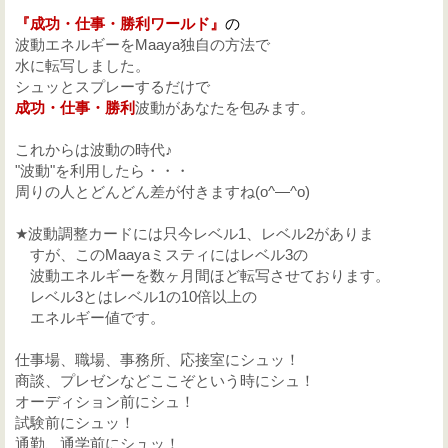
『成功・仕事・勝利ワールド』
の
波動エネルギーをMaaya独自の方法で
水に転写しました。
シュッとスプレーするだけで
成功・仕事・勝利
波動があなたを包みます。
これからは波動の時代♪
"波動"を利用したら・・・
周りの人とどんどん差が付きますね(o^―^o)
★波動調整カードには只今レベル1、レベル2がありま
すが、このMaayaミスティにはレベル3の
波動エネルギーを数ヶ月間ほど転写させております。
レベル3とはレベル1の10倍以上の
エネルギー値です。
仕事場、職場、事務所、応接室にシュッ！
商談、プレゼンなどここぞという時にシュ！
オーディション前にシュ！
試験前にシュッ！
通勤、通学前にシュッ！