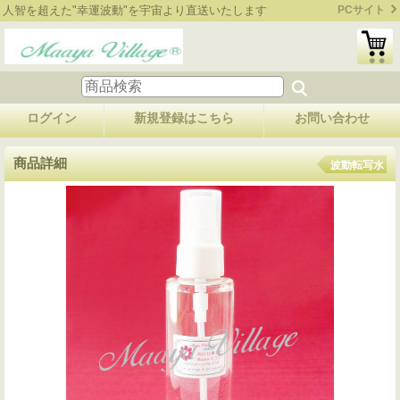
人智を超えた"幸運波動"を宇宙より直送いたします
PCサイト
ログイン
新規登録はこちら
お問い合わせ
商品詳細
波動転写水