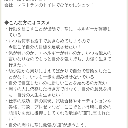
会社、レストランのトイレでひそかにシュッ！
◆こんな方にオススメ
・行動を起こすことが億劫で、常にエネルギーが停滞
し
て
いる
・いつも何事も途中であきらめてしまうので
今度こそ自分の目標を達成させたい！
・気が弱いのか、エネルギーが弱いのか、いつも他人の
言いなりなのでもっと自分を強く持ち、力強く生きて
行きたい
・幼少期から周りに甘えてばかりで自分で冒険をしたこ
とがなく、いつも一歩を踏み出せないでいる
・自分で自立したいのに新しいことを始めるのが恐い
・周りの人に依存した行き方ではなく、自分の意見を持
ち、自分の人生を生きたい！
・仕事の成功、夢の実現、試験合格やオーディションや
昇格、商談、プレゼンなど、ここぞという時に自分の
頑張りを更に後押ししてくれる最強の"運"に恵まれた
い！
・自分の周りに常に最強の"運"が漂うよう、