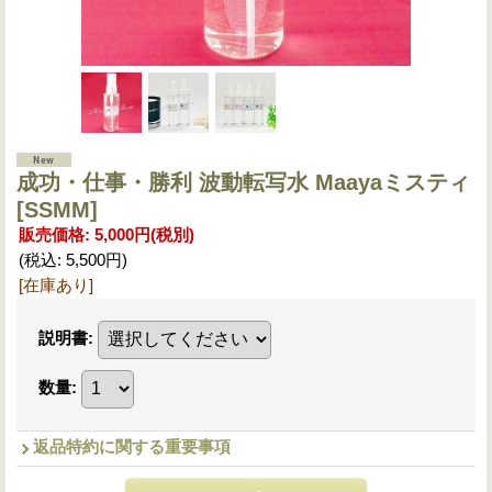
成功・仕事・勝利 波動転写水 Maayaミスティ
[SSMM]
販売価格
:
5,000円
(税別)
(税込
:
5,500円
)
[在庫あり]
説明書
:
数量
:
返品特約に関する重要事項