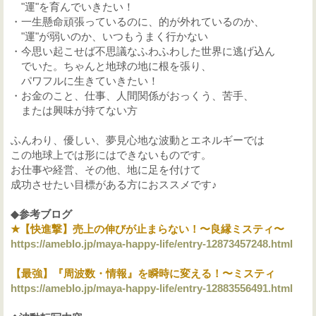
"運"を育んでいきたい！
・一生懸命頑張っているのに、的が外れているのか、
"運"が弱いのか、いつもうまく行かない
・今思い起こせば不思議なふわふわした世界に逃げ込ん
でいた。ちゃんと地球の地に根を張り、
パワフルに生きていきたい！
・お金のこと、仕事、人間関係がおっくう、苦手、
または興味が持てない方
ふんわり、優しい、夢見心地な波動とエネルギーでは
この地球上では形にはできないものです。
お仕事や経営、その他、地に足を付けて
成功させたい目標がある方におススメです♪
◆参考ブログ
★【快進撃】売上の伸びが止まらない！〜良縁ミスティ〜
https://ameblo.jp/maya-happy-life/entry-12873457248.html
【最強】『周波数・情報』を瞬時に変える！〜ミスティ
https://ameblo.jp/maya-happy-life/entry-12883556491.html