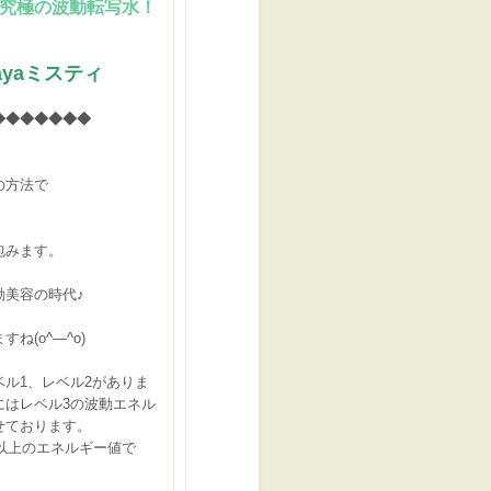
極の波動転写水！
yaミスティ
◆◆◆◆◆◆◆
の方法で
包みます。
動美容の時代♪
ね(o^―^o)
ル1、レベル2がありま
にはレベル3の波動エネル
せております。
以上のエネルギー値で