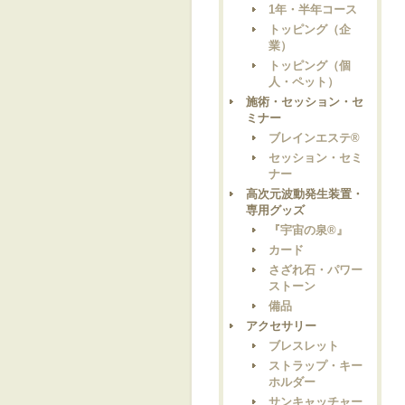
1年・半年コース
トッピング（企
業）
トッピング（個
人・ペット）
施術・セッション・セ
ミナー
ブレインエステ®
セッション・セミ
ナー
高次元波動発生装置・
専用グッズ
『宇宙の泉®』
カード
さざれ石・パワー
ストーン
備品
アクセサリー
ブレスレット
ストラップ・キー
ホルダー
サンキャッチャー