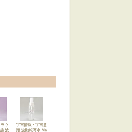
トラウ
宇宙情報・宇宙意
越 波
識 波動転写水 Ma