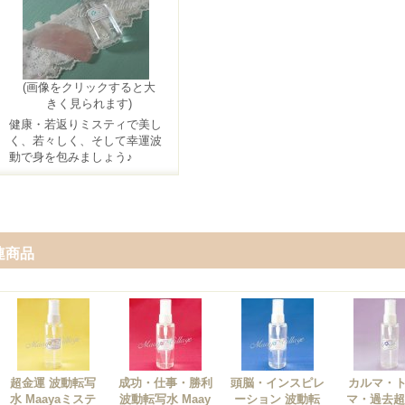
(画像をクリックすると大
きく見られます)
健康・若返りミスティで美し
く、若々しく、そして幸運波
動で身を包みましょう♪
連商品
超金運 波動転写
成功・仕事・勝利
頭脳・インスピレ
カルマ・
水 Maayaミステ
波動転写水 Maay
ーション 波動転
マ・過去超