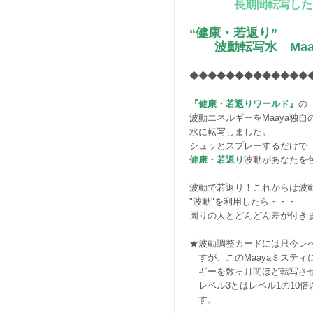
長期間転写した究
“健康・若返り”
波動転写水 Maa
◆◆◆◆◆◆◆◆◆◆◆◆◆
『健康・若返りワールド』
の
波動エネルギーをMaaya独自
水に転写しました。
シュッとスプレーするだけで
健康・若返り
波動があなたを
波動で若返り！これからは波
"波動"を利用したら・・・
周りの人とどんどん差が付きます
★波動調整カードには只今レベ
すが、このMaayaミスティ
ギーを数ヶ月間ほど転写さ
レベル3とはレベル1の10倍
す。