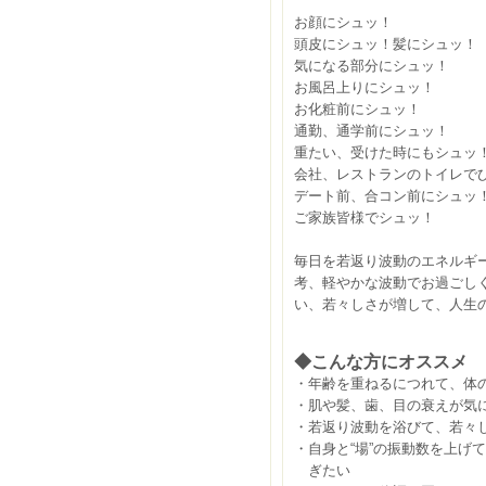
お顔にシュッ！
頭皮にシュッ！髪にシュッ！
気になる部分にシュッ！
お風呂上りにシュッ！
お化粧前にシュッ！
通勤、通学前にシュッ！
重たい、受けた時にもシュッ
会社、レストランのトイレで
デート前、合コン前にシュッ
ご家族皆様でシュッ！
毎日を若返り波動のエネルギ
考、軽やかな波動でお過ごし
い、若々しさが増して、
人生
◆こんな方に
オススメ
・年齢を重ねるにつれて、体
・肌や髪、歯、目の衰えが気
・若返り波動を浴びて、若々
・自身と“場”の振動数を上げ
ぎたい