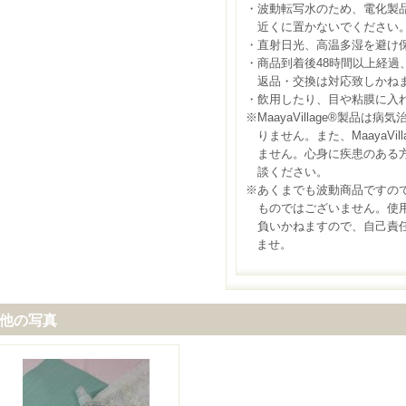
・波動転写水のため、電化製
近くに置かないでください
・直射日光、高温多湿を避け
・商品到着後48時間以上経過
返品・交換は対応致しかね
・飲用したり、目や粘膜に入
※MaayaVillage®製品は
りません。また、MaayaVil
ません。心身に疾患のある方
談ください。
※あくまでも波動商品ですの
ものではございません。使用
負いかねますので、自己責任
ま
せ。
他の写真