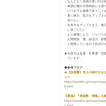
・なんとなく体調が悪い日が
・体調が優れず精神的にも落
・いつまでも健康で若々しく
・更に体力、気力をアップさ
送りたい
・生命力をアップさせて、毎
に過ごしたい
・より健康になり、バリバリ
・人間関係、運、経済力、影
と関係しているので自分のオ
★生命力は金運・仕事運・恋
ています。
◆参考ブログ
★【快進撃】売上の伸びが止
ィ〜
https://ameblo.jp/maya-happy
8.html
【最強】『周波数・情報』を
https://ameblo.jp/maya-happy
1.html