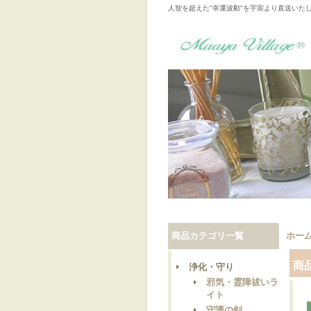
人智を超えた"幸運波動"を宇宙より直送いた
商品カテゴリ一覧
ホー
商
浄化・守り
邪気・霊障祓いラ
イト
守護の剣