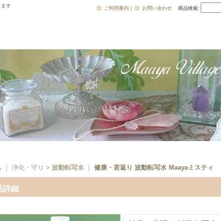
します
ご利用案内
｜
お問い合わせ
商品検索
:
ム
｜ 浄化・守り >
波動転写水
｜
健康・若返り 波動転写水 Maayaミスティ
品詳細