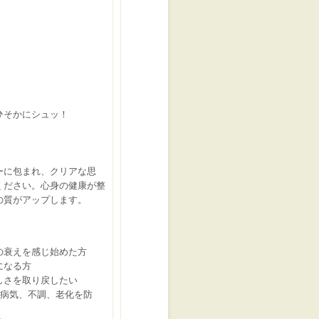
！
ひそかにシュッ！
！
ーに包まれ、クリアな
思
ください。心身の健康
が
整
の質がアップします。
の衰えを感じ始めた方
になる方
しさを取り戻したい
て病気、不調、老化を防