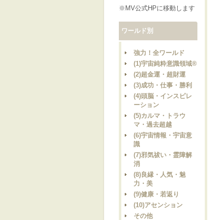
※MV公式HPに移動します
ワールド別
強力！全ワールド
(1)宇宙純粋意識領域®
(2)超金運・超財運
(3)成功・仕事・勝利
(4)頭脳・インスピレ
ーション
(5)カルマ・トラウ
マ・過去超越
(6)宇宙情報・宇宙意
識
(7)邪気祓い・霊障解
消
(8)良縁・人気・魅
力・美
(9)健康・若返り
(10)アセンション
その他