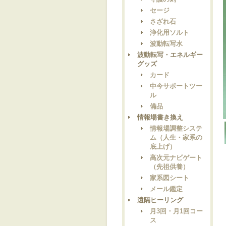
セージ
さざれ石
浄化用ソルト
波動転写水
波動転写・エネルギー
グッズ
カード
中今サポートツー
ル
備品
情報場書き換え
情報場調整システ
ム（人生・家系の
底上げ）
高次元ナビゲート
（先祖供養）
家系図シート
メール鑑定
遠隔ヒーリング
月3回・月1回コー
ス