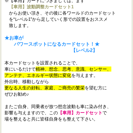
※【車用】カードにつきましては、まず
【車用】波動調整カードセット1
からお使い頂き、その後に各ワールドのカードセット
を“レベル1”から足していく形での設置をおススメ
致します。
★お車が
パワースポットになるカードセット！★
【レベル2】
本カードセットを設置されることで、
車にいるだけで
精神、想念、思考、意識、センサー、
アンテナ、エネルギー状態に変化
を与えます。
外出時、移動しながら
更なる人生の好転、家庭、
ご商売の繁栄
を望む方に
ぜひお勧め♪
またご自身、同乗者が放つ想念波動も車に染み付き、
影響も与えますので、この
【車用】カードセット
で
場を整えると共に皆様自身をも整えて下さい。