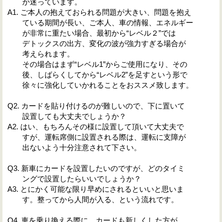
か迷っています。
A1. ご本人の抱えておられる問題が大きい、問題を抱え
ている期間が長い、ご本人、車の情報、エネルギー
が非常に重たい場合、最初から“レベル２”では
デトックスの出方、変化の波が強力すぎる場合が
考えられます。
その場合はまず“レベル1”からご使用になり、その
後、しばらくしてから“レベル2”を足すという形で
徐々に強化していかれることをおススメ致します。
Q2. カードを貼り付けるのが難しいので、下に置いて
設置しても大丈夫でしょうか？
A2. はい、もちろんその様に設置して頂いて大丈夫で
すが、運転席側に設置される際は、運転に支障が
出ないよう十分注意されて下さい。
Q3. 新車にカードを設置したいのですが、どのタイミ
ングで設置したらいいでしょうか？
A3. とにかく可能な限り早めにされるといいと思いま
す。整ってから人間が入る、という流れです。
Q4. 車を乗り換える際に、カードも新しくした方が