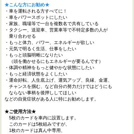
★こんな方にお勧め★
・
車を運転される方すべてに！
・車をパワースポットにしたい
・
家族、職場等で一台を複数名で共有している
・
タクシー、送迎車、営業車等で不特定多数の人が
乗り合わせる
・もっと体力、パワー、エネルギーが欲しい
・元気で明るく生活、仕事をしたい
・もっと頭脳明晰になりたい
（頭を働かせるにもエネルギーが要るんです）
・体調や精神をもっと健やかな状態にしたい
・もっと経済状態をよくしたい
・運命好転、人生底上げ、運気アップ、良縁、金運、
チャンスを掴む、など自分の努力だけではどうにも
ならない事柄を後押ししてほし
い
などの自覚症状がある人に特にお勧めします。
★ご使用方法★
5枚のカードを車内に設置します。
このカードは5枚組みですが、
1枚のカードは真ん中専用、