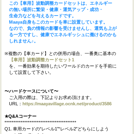
この【
車用
】波動調整カードセットは、エネ
ルギー
の無い場所に繁栄・健康・運気アップ・成功・
生命力などを与えるカードです。
Maaya自身もこのカードを車に設置しています。
なので、負の情報の影響を受けませんし、運気も上が
る一方ですし、健康でエネルギッシュに働けるのかも
しれません♪
。
※複数の【車カード】との併用の場合、一番奥に基本の
【車用】波動調整カードセット1
を、一番効果を期待したいワールドのカードを手前に
して設置して下さい。
〜ハードケースについて〜
ご入用の際は、下記よりお求め頂けます。
URL：
https://maayavillage.ocnk.net/product/3586
★
Q&A
コーナー
****************************************
Q1. 車用カードの“レベル1”“レベル2”どちらにしよう