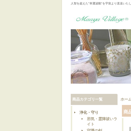
人智を超えた"幸運波動"を宇宙より直送いた
商品カテゴリ一覧
ホー
商
浄化・守り
邪気・霊障祓いラ
イト
守護の剣