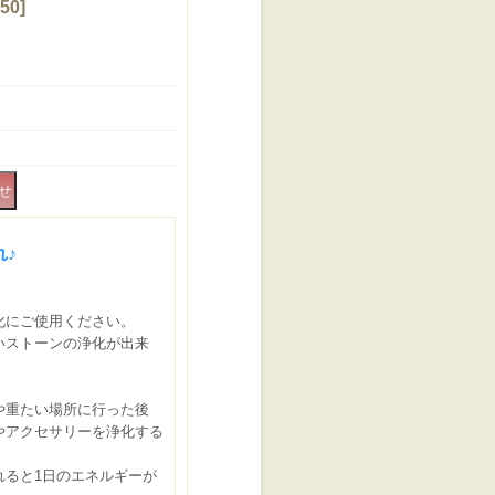
50
]
れ♪
化にご使用ください。
いストーンの浄化が出来
や重たい場所に行った後
やアクセサリーを浄化する
れると1日のエネルギーが