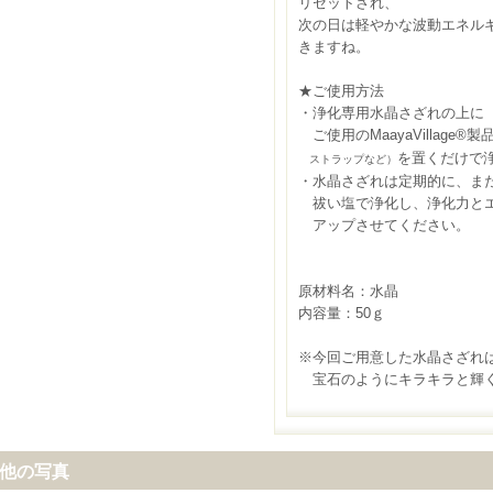
リセットされ、
次の日は軽やかな波動エネル
きますね。
★ご使用方法
・浄化専用水晶さざれの上に
ご使用のMaayaVillage®製
を置くだけで
ストラップなど）
・水晶さざれは定期的に、ま
祓い塩で浄化し、浄化力とエ
アップさせてください。
原材料名：水晶
内容量：50ｇ
※今回ご用意した水晶さざれ
宝石のようにキラキラと輝く
他の写真