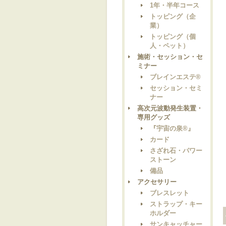
1年・半年コース
トッピング（企
業）
トッピング（個
人・ペット）
施術・セッション・セ
ミナー
ブレインエステ®
セッション・セミ
ナー
高次元波動発生装置・
専用グッズ
『宇宙の泉®』
カード
さざれ石・パワー
ストーン
備品
アクセサリー
ブレスレット
ストラップ・キー
ホルダー
サンキャッチャー