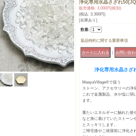
浄化専用水晶さざれ50
[
JQ
販売価格
:
3,000円
(税別)
(税込
:
3,300円
)
[在庫あり]
数量
:
返品特約に関する重要事項
｜
浄化専用
水晶さざ
MaayaVillage®で扱う
ストーン、アクセサリーの浄
これで金属製品、水や塩に弱
ます。
重たいエネルギーに触れた後
など身に着けていたストーン
とスッキリします。
ご帰宅後やご就寝前に浄化さ