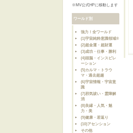
※MV公式HPに移動します
ワールド別
強力！全ワールド
(1)宇宙純粋意識領域®
(2)超金運・超財運
(3)成功・仕事・勝利
(4)頭脳・インスピレ
ーション
(5)カルマ・トラウ
マ・過去超越
(6)宇宙情報・宇宙意
識
(7)邪気祓い・霊障解
消
(8)良縁・人気・魅
力・美
(9)健康・若返り
(10)アセンション
その他