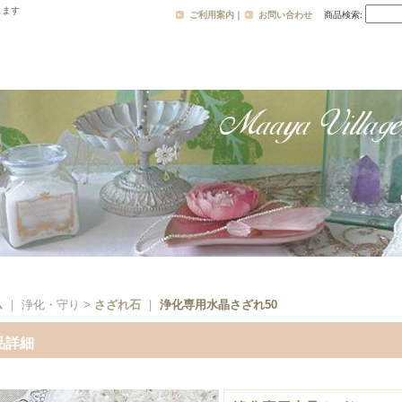
します
ご利用案内
｜
お問い合わせ
商品検索
:
ム
｜ 浄化・守り >
さざれ石
｜
浄化専用水晶さざれ50
品詳細