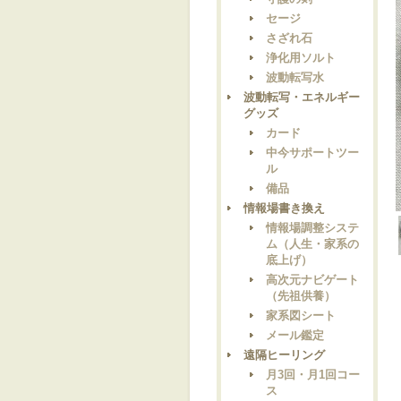
セージ
さざれ石
浄化用ソルト
波動転写水
波動転写・エネルギー
グッズ
カード
中今サポートツー
ル
備品
情報場書き換え
情報場調整システ
ム（人生・家系の
底上げ）
高次元ナビゲート
（先祖供養）
家系図シート
メール鑑定
遠隔ヒーリング
月3回・月1回コー
ス