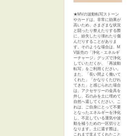
★MVの波動転写ストーン
やカードは、非常に効果が
高いため、さまざまな状況
と闘ったり整えたりする際
に、紛失したり壊れたり傷
んだりすることがありま
す。そのような場合は、M
V販売の「浄化・エネルギ
ーチャージ」グッズで浄化
していただくか、「再波動
転写」をご利用ください。
また、「長い間よく働いて
くれた」「かなりくたびれ
てきた」と感じられた場合
は、アクセサリーの金具を
外し、石のみを土に埋めて
自然へ還してください。こ
れは、ご自身にとって不要
となったエネルギーを浄化
し、不足している運気や波
動を補うための一区切りと
なります。土に還す際は、
これまで支えてくれたこと