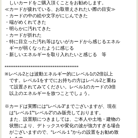
しいカードをご購入頂くことをお勧めします。
≪カードが疲れている、お取替えされたい際の目安≫
・カードの中の絵や文字がにじんできた
・端がめくれてきた
・明らかに汚れてきた
・カードが折れた
・特に目立った汚れ等はないがカードから感じるエネル
ギーが弱くなったように感じる
・新しいエネルギーを取り入れたいと感じる 等
****************************************
※レベル2とは波動エネルギー的にレベル1の2倍以上
です。レベル1をすでにお持ちの方はレベル2と重ね
て設置されてみてください。レベル1のカードの3倍
以上のエネルギーを放つことでしょう。
※カードは実際には“レベル3”までございますが、現在
は“レベル1”“レベル2”のみ販売しております。
また、設置順につきましては、ご本人や土地・建物の
状態により、デトックスや変化の波が強力すぎる場合
がございますので、“レベル１”からの設置をお勧め致