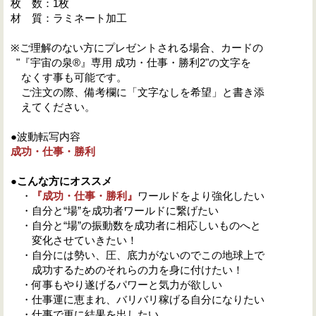
枚 数：1枚
材 質：ラミネート加工
※ご理解のない方にプレゼントされる場合、カードの
"『宇宙の泉®』専用 成功・仕事・勝利2"の文字を
なくす事も可能です。
ご注文の際、備考欄に「文字なしを希望」と書き添
えてください。
●波動転写内容
成功・仕事・勝利
●こんな方にオススメ
・
『成功・仕事・勝利』
ワールドをより強化したい
・自分と“場”を成功者ワールドに繋げたい
・自分と“場”の振動数を成功者に相応しいものへと
変化させていきたい！
・自分には勢い、圧、底力がないのでこの地球上で
成功するためのそれらの力を身に付けたい！
・何事もやり遂げるパワーと気力が欲しい
・仕事運に恵まれ、バリバリ稼げる自分になりたい
・仕事で更に結果を出したい