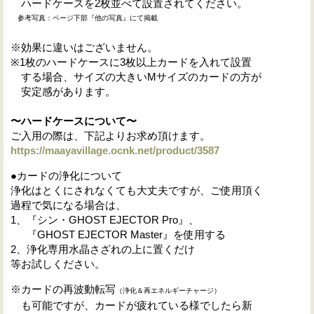
ハードケースを2枚並べて設置されてください。
参考写真：ページ下部『他の写真』にて掲載
※効果に違いはございません。
※1枚のハードケースに3枚以上カードを入れて設置
する場合、サイズの大きいMサイズのカードの方が
安定感があります。
〜ハードケースについて〜
ご入用の際は、下記よりお求め頂けます。
https://maayavillage.ocnk.net/product/3587
●カードの浄化について
浄化はとくにされなくても大丈夫ですが、ご使用頂く
過程で気になる場合は、
1、『シン・GHOST EJECTOR Pro』、
『GHOST EJECTOR Master』を使用する
2、浄化専用水晶さざれの上に置くだけ
等お試しください。
※カードの再波動転写
（浄化＆再エネルギーチャージ
）
も可能ですが、カードが疲れている様でしたら新