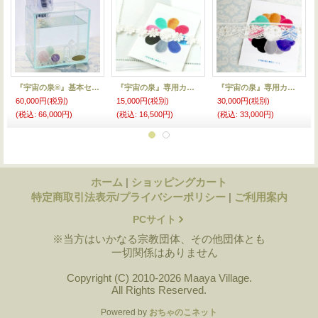
『宇宙の泉®』基本セット(M)
『宇宙の泉』専用カード1（M）
『宇宙の泉』専用カード2（M）
60,000円
(税別)
15,000円
(税別)
30,000円
(税別)
(税込
:
66,000円)
(税込
:
16,500円)
(税込
:
33,000円)
ホーム
|
ショッピングカート
特定商取引法表示/プライバシーポリシー
|
ご利用案内
PCサイト
※当方はいかなる宗教団体、その他団体とも
一切関係はありません
Copyright (C) 2010-2026 Maaya Village.
All Rights Reserved.
Powered by
おちゃのこネット