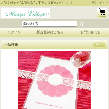
人智を超えた"幸運波動"を宇宙より直送いたします
PCサイト
ログイン
新規登録はこちら
お問い合わせ
商品詳細
カード