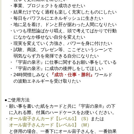
・事業、プロジェクトを成功させたい
・結果だけでなく過程も楽しく充実したものにしたい
・毎日をパワフルにエネルギッシュに生きたい
・地に足を着け、ドンと肝が据わった人間になりたい
・いつも理想論ばかり唱え、頭で考えてばかりで行動
になかなか移せない自分を変えたい
・現実を変えていく力強さ、パワーを身に付けたい
・試験、商談、プレゼン等、ここぞというシーンで
弱気ならず力を発揮できる自分になりたい
・『宇宙の泉🄬』に仕事に関するお願い事をしている
・『宇宙の泉🄬』に成功の後押しをしてほしい
・24時間惜しみなく
『成功・仕事・勝利』
ワールド
の波動エネルギーを受け取りたい
●ご使用方法
・願い事を書いた紙をカードと共に『宇宙の泉®』の下
に入れる際、付属のハードケースをお使いください。
・
オール宙子さんカード【レベル1】（S
）
または
オール宙子さんカード【レベル1】（M
）
と併用の場合、一番下にオール宙子さんを、一番効果