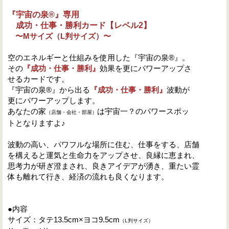
『宇宙の泉
®
』
専用
成功・仕事・勝利カード【レベル2】
〜M
サイズ（L
判サイズ）〜
空のエネルギーと仕組みを使用した『宇宙の泉®』。
その
『成功・仕事・勝利』
効果を更にパワーアップさ
せるカードです。
『宇宙の泉®』から出る
『成功・
仕事・勝利』
波動が
更にパワーアップします。
あなたの家
は宇宙一？のパワースポッ
（店舗・会社・部屋）
トとなりますよ♪
波動の高い、パワフルな場所に住む、仕事をする、店舗
を構えると運気と生命力をアップさせ、良縁に恵まれ、
思考力が研ぎ澄まされ、良きアイデアが湧き、重たい霊
体も離れて行き、経済の流れも良くなります。
●内容
サイズ：タテ13.5
cm
×ヨコ9.5
cm
（L判サイズ）