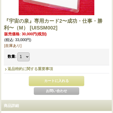
『宇宙の泉』専用カード2〜成功・仕事・勝
利〜（M）
[UISSM002]
販売価格
:
30,000円
(税別)
(税込
:
33,000円
)
[在庫あり]
数量
:
返品特約に関する重要事項
商品詳細