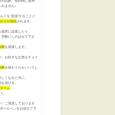
習や試験、契約時に使用
しれません♪
ルドを“意識”することと
がりが強化
されます。
る場所に設置したり、
、手帳にしのばせて下さ
効果
を発揮します。
や、お好きなお色をチョイ
効果
を味わうのもいいでし
楽しくなると共に、
動を浴びる、
”タイム
、
う。
ド）ご用意しております
Vボールペンをお役立て下