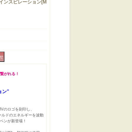
インスピレーション
[
M
繋がれる！
ョン”
MVのロゴを刻印し、
ールドのエネルギーを波動
ルペンが新登場！