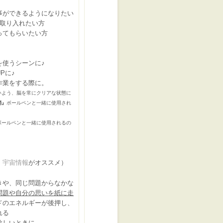
ができるようになりたい
取り入れたい方
ってもらいたい方
使うシーンに♪
Pに♪
作業をする際に。
よう、脳を常にクリアな状態に
消』
ボールペンと一緒に使用され
ボールペンと一緒に使用されるの
、
宇宙情報
がオススメ）
や、同じ問題からなかな
問題や自分の思いを紙に走
ドのエネルギーが後押し、
れる
欲しいときに。