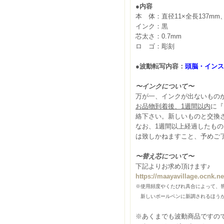
●内容
本
体：直径
11
×全長
137mm
インク：黒
芯太さ：
0.7
mm
ロ ゴ：彫刻
●波動転写内容：
頭脳・インス
〜インクについて〜
万が一、インクが出ないもの
お品物到着後、1週間以内
に『
絡下さい。新しいものと交換
なお、1週間以上経過したも
は致しかねますこと、予めご
〜替え芯について〜
下記よりお求め頂けます♪
https://maayavillage.ocnk.ne
※使用頻度やくたびれ具合によって、
新しいボールペンに新調されるほうが
※あくまでも波動商品ですの