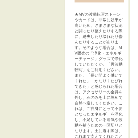
★MVの波動転写ストーン
やカードは、非常に効果が
高いため、さまざまな状況
と闘ったり整えたりする際
に、紛失したり壊れたり傷
んだりすることがありま
す。そのような場合は、M
V販売の「浄化・エネルギ
ーチャージ」グッズで浄化
していただくか、「再波動
転写」をご利用ください。
また、「長い間よく働いて
くれた」「かなりくたびれ
てきた」と感じられた場合
は、アクセサリーの金具を
外し、石のみを土に埋めて
自然へ還してください。こ
れは、ご自身にとって不要
となったエネルギーを浄化
し、不足している運気や波
動を補うための一区切りと
なります。土に還す際は、
これまで支えてくれたこと