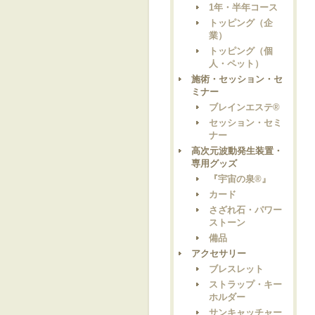
1年・半年コース
トッピング（企
業）
トッピング（個
人・ペット）
施術・セッション・セ
ミナー
ブレインエステ®
セッション・セミ
ナー
高次元波動発生装置・
専用グッズ
『宇宙の泉®』
カード
さざれ石・パワー
ストーン
備品
アクセサリー
ブレスレット
ストラップ・キー
ホルダー
サンキャッチャー