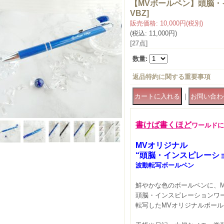
【MVボールペン】頭脳・
VBZ
]
販売価格
:
10,000円
(税別)
(税込
:
11,000円
)
[27点]
数量
:
返品特約に関する重要事項
｜
書けば書くほど
ワールドに
MV
オリジナル
“頭脳・インスピレーシ
波動転写ボールペン
鮮やかな色のボールペンに、
頭脳・インスピレーションワ
転写したMVオリジナルボー