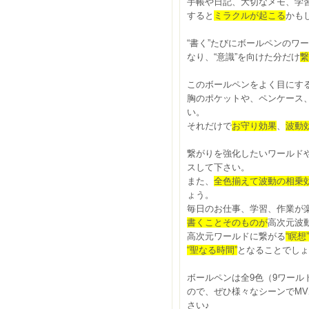
手帳や日記、大切なメモ、学
すると
ミラクルが起こる
かも
“書く”たびにボールペンのワー
なり、“意識”を向けた分だけ
繋
このボールペンをよく目にす
胸のポケットや、ペンケース
い。
それだけで
お守り効果
、
波動
繋がりを強化したいワールド
スして下さい。
また、
全色揃えて波動の相乗
ょう。
毎日のお仕事、学習、作業が
書くことそのものが
高次元波
高次元ワールドに繋がる
“瞑想
“聖なる時間”
となることでしょ
ボールペンは全9色（9ワール
ので、ぜひ様々なシーンでM
さい♪