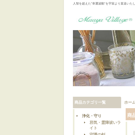
人智を超えた"幸運波動"を宇宙より直送いた
商品カテゴリ一覧
ホー
商
浄化・守り
邪気・霊障祓いラ
イト
守護の剣