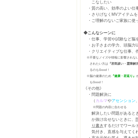
こなしたい
・質の高い、効率のよい仕事
・さりげなくMVアイテムを
・ご理解のないご家族に使
◆こんなシーンに
・仕事、学習や試験など脳を
・お子さまの学力、頭脳力U
・クリエイティブな仕事、
※不要なノイズや情報に影響されない
され
たい方は
『邪気祓い・霊障解
るのもGood！
※脳の健康のため
『健康・若返り』
もGood！
《その他》
・問題解決に
（
カルマ
や
アセンション
※問題の内容に合わせる
解決したい問題があるとき
か抜け出せないときに、
り書き
するだけでワール
気付き、直感を与えてく
・高次元的な答え、導きが