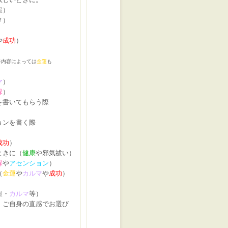
報
）
メ）
）
や
成功
）
※内容によっては
金運
も
マ
）
縁
）
を書いてもらう際
ョンを書く際
）
成功
）
ときに（
健康
や邪気祓い）
縁
や
アセンション
）
（
金運
や
カルマ
や
成功
）
報
・
カルマ
等）
、ご自身の直感でお選び