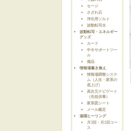
セージ
さざれ石
浄化用ソルト
波動転写水
波動転写・エネルギー
グッズ
カード
中今サポートツー
ル
備品
情報場書き換え
情報場調整システ
ム（人生・家系の
底上げ）
高次元ナビゲート
（先祖供養）
家系図シート
メール鑑定
遠隔ヒーリング
月3回・月1回コー
ス