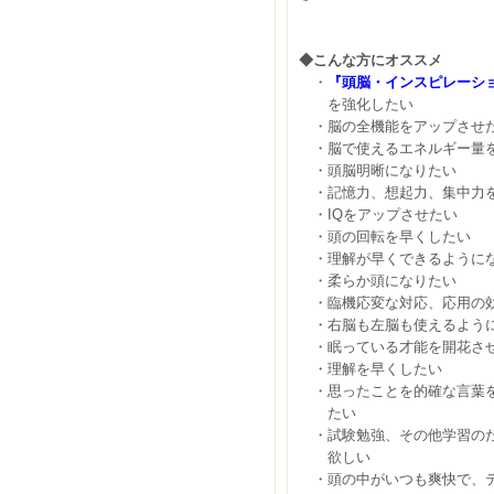
◆こんな方にオススメ
・
『頭脳・インスピレーシ
を強化したい
・脳の全機能をアップさせ
・脳で使えるエネルギー量
・頭脳明晰になりたい
・記憶力、想起力、集中力
・IQをアップさせたい
・頭の回転を早くしたい
・理解が早くできるように
・柔らか頭になりたい
・臨機応変な対応、応用の
・右脳も左脳も使えるよう
・眠っている才能を開花さ
・理解を早くしたい
・思ったことを的確な言葉を
たい
・試験勉強、その他学習のた
欲しい
・頭の中がいつも爽快で、テ