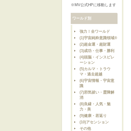
※MV公式HPに移動します
ワールド別
強力！全ワールド
(1)宇宙純粋意識領域®
(2)超金運・超財運
(3)成功・仕事・勝利
(4)頭脳・インスピレ
ーション
(5)カルマ・トラウ
マ・過去超越
(6)宇宙情報・宇宙意
識
(7)邪気祓い・霊障解
消
(8)良縁・人気・魅
力・美
(9)健康・若返り
(10)アセンション
その他