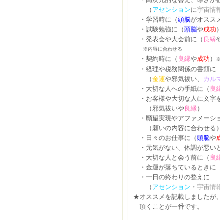
（
アセンション
に
宇宙情
・学習時に（
頭脳
がオスス
・試験勉強に（
頭脳
や
成功
・発表会や大会前に（
良縁
※内容に合わせる
・契約時に（
良縁
や
成功
）
・経理や税務関係の書類に
（
金運
や邪気祓い、
カル
・大切な人への手紙に（
良
・お客様や大切な人に文字
（邪気祓いや
良縁
）
・願望実現やアファメーシ
（願いの内容に合わせる
・日々のお仕事に（
頭脳
や
・元気がない、体調が悪い
・大切な人と会う前に（
良
・金運が落ちているときに
・一日の終わりの整えに
（
アセンション
・
宇宙情
★オススメを記載しましたが
頂くことが一番です。