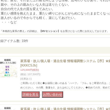
・私も、親も、そのまた上の親も同じような性格、思考のクセがあり、それが
・親や、その上の親みたいな人生は送りたくない。
自分の代で人生の質を変えてみたい。
・重たい感情を抱えたまま、重たい縛りにがんじがらめになったまま亡くなっ
故人がいるので今からでも軽く、楽にしてあげたい。
・・・など
『本格的な家系の整え』の詳細は、
【MVセッション】
をお受けになった際にお伝えしております。
登録アイテム数
:
19件
家系場・故人/個人場・過去生場 情報場調整システム【序】★
[KKKCSJb]
125,000円
(税別)
(税込
:
137,500円)
[在庫あり]
ご利用いただく前に◆お値段に違いのある「ハーフ」「フル」をご希望の方は、
めください。 その際、数量を2、または4にしてください。◆初めての方、初め
｜
家系場・故人/個人場・過去生場 情報場調整システム【序】★Pa