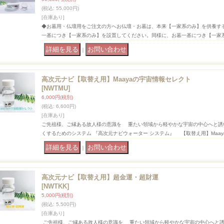
(税込
:
55,000円)
[在庫あり]
◆お墓用・仏壇用をご注文の方へお仏壇・お墓は、本来【一家系のみ】を供養す
一基につき【一家系のみ】を設置してください。同様に、お墓一基につき【一家
｜
高次元ナビ【取替え用】Maayaの宇宙情報セレクト
[NWTMU]
6,000円
(税別)
(税込
:
6,600円)
[在庫あり]
ご先祖様、ご縁ある故人様の意識を 重たい領域から軽やかな宇宙の中心へと
くするためのシステム 『高次元ナビウォーター システム』 【取替え用】Maay
｜
高次元ナビ【取替え用】超金運・超財運
[NWTKK]
5,000円
(税別)
(税込
:
5,500円)
[在庫あり]
ご先祖様、ご縁ある故人様の意識を 重たい領域から軽やかな宇宙の中心へと