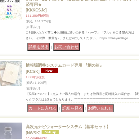
済専用★
[KKKCSJc]
131,250円
(税別)
(税込
:
144,375円)
[在庫あり]
ご利用いただく前に◆お値段に違いのある「ハーフ」「フル」をご希望の方は、
さい。 その際、数量を2、または4にしてください。 https://maayavillage.…
｜
情報場調整システムカード専用 『桐の箱』
[KCSK]
1,000円
(税別)
(税込
:
1,100円)
[在庫あり]
【発送について】2点以上ご購入の場合、または他商品と同時購入の場合は、【
ックプラスは1点までとなります。￣￣￣￣￣￣￣￣￣￣￣￣￣￣￣￣￣￣￣￣
｜
｜
高次元ナビウォーターシステム【基本セット】
[NWSK]
50,000円
(税別)