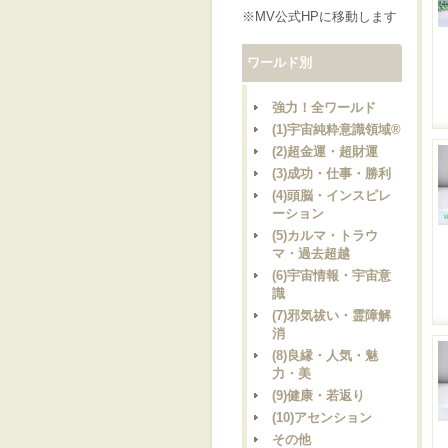
※MV公式HPに移動します
ワールド別
強力！全ワールド
(1)宇宙純粋意識領域®
(2)超金運・超財運
(3)成功・仕事・勝利
(4)頭脳・インスピレ
ーション
(5)カルマ・トラウ
マ・過去超越
(6)宇宙情報・宇宙意
識
(7)邪気祓い・霊障解
消
(8)良縁・人気・魅
力・美
(9)健康・若返り
(10)アセンション
その他