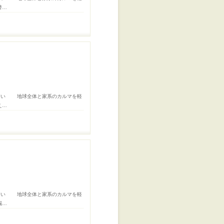
替…
誘い 地球全体と家系のカルマを軽
え…
誘い 地球全体と家系のカルマを軽
脳…