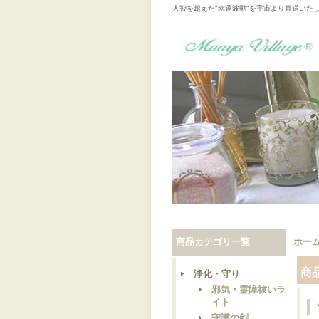
人智を超えた"幸運波動"を宇宙より直送いた
商品カテゴリ一覧
ホー
商
浄化・守り
邪気・霊障祓いラ
イト
守護の剣