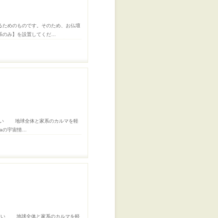
るためのものです。そのため、お仏壇
系のみ】を設置してくだ…
誘い 地球全体と家系のカルマを軽
aの宇宙情…
誘い 地球全体と家系のカルマを軽