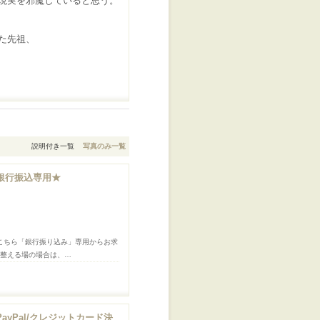
現実を邪魔していると思う。
た先祖、
説明付き一覧
写真のみ一覧
銀行振込専用★
こちら「銀行振り込み」専用からお求
て整える場の場合は、…
yPal/クレジットカード決