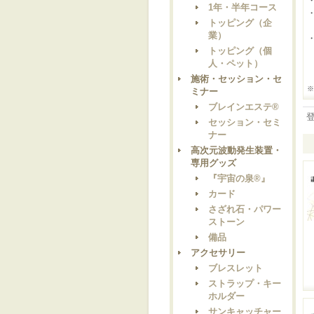
1年・半年コース
トッピング（企
業）
トッピング（個
人・ペット）
施術・セッション・セ
※
ミナー
ブレインエステ®
セッション・セミ
ナー
高次元波動発生装置・
専用グッズ
『宇宙の泉®』
カード
さざれ石・パワー
ストーン
備品
アクセサリー
ブレスレット
ストラップ・キー
ホルダー
サンキャッチャー