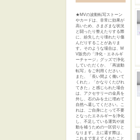
★MVの波動転写ストーン
やカードは、非常に効果が
高いため、さまざまな状況
と闘ったり整えたりする際
に、紛失したり壊れたり傷
んだりすることがありま
す。そのような場合は、M
V販売の「浄化・エネルギ
ーチャージ」グッズで浄化
していただくか、「再波動
転写」をご利用ください。
また、「長い間よく働いて
くれた」「かなりくたびれ
てきた」と感じられた場合
は、アクセサリーの金具を
外し、石のみを土に埋めて
自然へ還してください。こ
れは、ご自身にとって不要
となったエネルギーを浄化
し、不足している運気や波
動を補うための一区切りと
なります。土に還す際は、
これまで支えてくれたこと