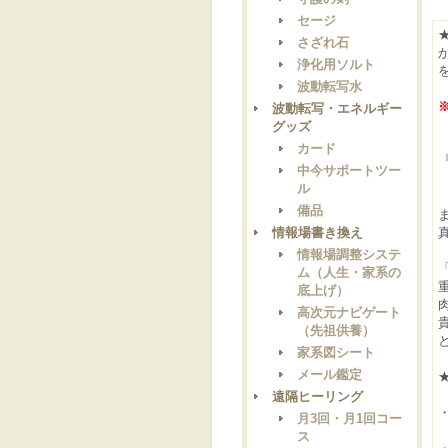
セージ
さざれ石
浄化用ソルト
波動転写水
波動転写・エネルギー
グッズ
カード
中今サポートツー
ル
備品
情報場書き換え
情報場調整システ
ム（人生・家系の
底上げ）
高次元ナビゲート
（先祖供養）
家系図シート
メール鑑定
遠隔ヒーリング
月3回・月1回コー
ス