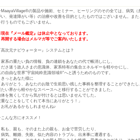
★MaayaVillage®の製品や施術、セミナー、ヒーリングのその全ては、病
がい、発達障がい等）の治療や改善を目的としたものではございません。また
を行うものでもございません。
※現在『メール鑑定』は休止中となっております。
再開する場合はメルマガ等でご案内いたします。
『高次元ナビウォーター』システムとは？
家系の重たい負の情報、負の連鎖をあなたの代で帳消しにし、
まださ迷う故人さまの意識体、家系特有の集合エネルギーを軽やかにし、
真の自由な世界"宇宙純粋意識領域®"へと誘うためのものです。
きっとあなた様に
「ありがとう、あなたのお陰で生前思い残した事柄を整理することができたし
重たい界から軽やかなスペースへと移行することができました。
肉体を無くしてから気が付けるとは思いませんでした。
貴重なことをしてくれて本当にありがとう！」
とお礼があるかもしれませんね♪
★こんな方にオススメ！
・私も、親も、そのまた上の親も、お金で苦労したり、
病気、離婚、失敗、似た内容のトラブル、出来事に遭遇する。