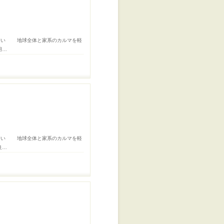
誘い 地球全体と家系のカルマを軽
用…
誘い 地球全体と家系のカルマを軽
良…