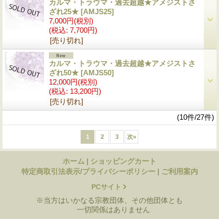
カルマ・トラウマ・過去超越★アメジストさ
ざれ25★
[AMJS25]
7,000円
(税別)
(税込
:
7,700円)
[売り切れ]
カルマ・トラウマ・過去超越★アメジストさ
ざれ50★
[AMJS50]
12,000円
(税別)
(税込
:
13,200円)
[売り切れ]
(10件/27件)
1
2
3
次
»
ホーム
|
ショッピングカート
特定商取引法表示/プライバシーポリシー
|
ご利用案内
PCサイト
※当方はいかなる宗教団体、その他団体とも
一切関係はありません