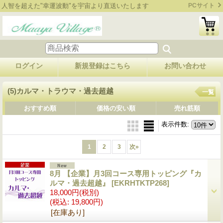
人智を超えた"幸運波動"を宇宙より直送いたします
PCサイト
ログイン
新規登録はこちら
お問い合わせ
(5)カルマ・トラウマ・過去超越
一覧
おすすめ順
価格の安い順
売れ筋順
表示件数
:
1
2
3
次
»
8月 【企業】月3回コース専用トッピング『カ
ルマ・過去超越』
[EKRHTKTP268]
18,000円
(税別)
(税込
:
19,800円)
[在庫あり]