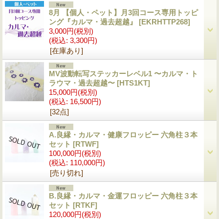
8月 【個人・ペット】月3回コース専用トッピ
ング『カルマ・過去超越』
[EKRHTTP268]
3,000円
(税別)
(税込
:
3,300円)
[在庫あり]
MV波動転写ステッカーレベル1 〜カルマ・ト
ラウマ・過去超越〜
[HTS1KT]
15,000円
(税別)
(税込
:
16,500円)
[32点]
A.良縁・カルマ・健康フロッピー 六角柱３本
セット
[RTWF]
100,000円
(税別)
(税込
:
110,000円)
[売り切れ]
B.良縁・カルマ・金運フロッピー 六角柱３本
セット
[RTKF]
120,000円
(税別)