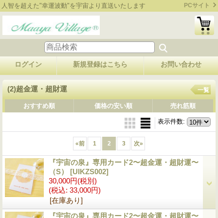
人智を超えた"幸運波動"を宇宙より直送いたします
PCサイト
ログイン
新規登録はこちら
お問い合わせ
(2)超金運・超財運
一覧
おすすめ順
価格の安い順
売れ筋順
表示件数
:
«
前
1
2
3
次
»
『宇宙の泉』専用カード2〜超金運・超財運〜
（S）
[UIKZS002]
30,000円
(税別)
(税込
:
33,000円)
[在庫あり]
『宇宙の泉』専用カード2〜超金運・超財運〜