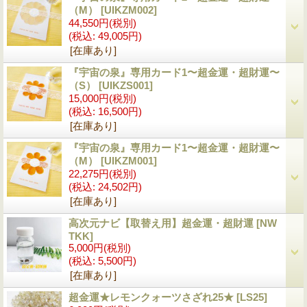
（M）
[UIKZM002]
44,550円
(税別)
(税込
:
49,005円)
[在庫あり]
『宇宙の泉』専用カード1〜超金運・超財運〜
（S）
[UIKZS001]
15,000円
(税別)
(税込
:
16,500円)
[在庫あり]
『宇宙の泉』専用カード1〜超金運・超財運〜
（M）
[UIKZM001]
22,275円
(税別)
(税込
:
24,502円)
[在庫あり]
高次元ナビ【取替え用】超金運・超財運
[NW
TKK]
5,000円
(税別)
(税込
:
5,500円)
[在庫あり]
超金運★レモンクォーツさざれ25★
[LS25]