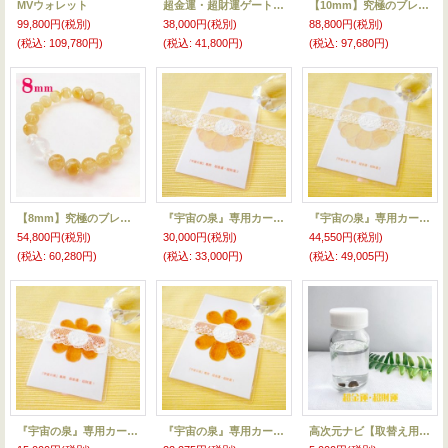
MVウォレット
超金運・超財運ゲートシステム
【10mm】究極のブレスレット！超金運・超財運 suprême1
99,800円
(税別)
38,000円
(税別)
88,800円
(税別)
(税込
:
109,780円)
(税込
:
41,800円)
(税込
:
97,680円)
【8mm】究極のブレスレット！超金運・超財運 suprême2
『宇宙の泉』専用カード2〜超金運・超財運〜（S）
『宇宙の泉』専用カード2〜超金運・超財運〜（M）
54,800円
(税別)
30,000円
(税別)
44,550円
(税別)
(税込
:
60,280円)
(税込
:
33,000円)
(税込
:
49,005円)
『宇宙の泉』専用カード1〜超金運・超財運〜（S）
『宇宙の泉』専用カード1〜超金運・超財運〜（M）
高次元ナビ【取替え用】超金運・超財運