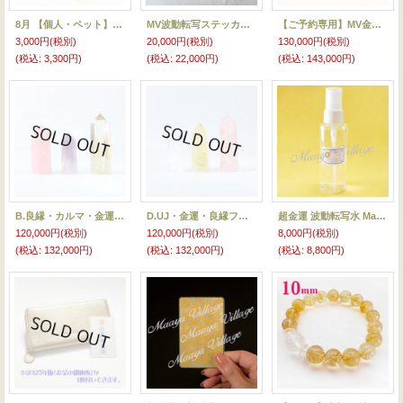
8月 【個人・ペット】月3回コース専用トッピング『金運・豊かさ』
MV波動転写ステッカーレベル1 〜超金運・超財運〜
【ご予約専用】MV金財ブースターウォレット
3,000円
(税別)
20,000円
(税別)
130,000円
(税別)
(税込
:
3,300円)
(税込
:
22,000円)
(税込
:
143,000円)
B.良縁・カルマ・金運フロッピー 六角柱３本セット
D.UJ・金運・良縁フロッピー 六角柱３本セット
超金運 波動転写水 Maayaミスティ
120,000円
(税別)
120,000円
(税別)
8,000円
(税別)
(税込
:
132,000円)
(税込
:
132,000円)
(税込
:
8,800円)