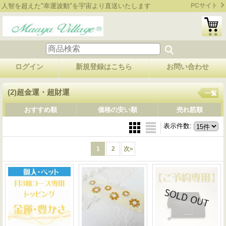
人智を超えた"幸運波動"を宇宙より直送いたします
PCサイト
ログイン
新規登録はこちら
お問い合わせ
(2)超金運・超財運
一覧
おすすめ順
価格の安い順
売れ筋順
表示件数
:
1
2
次
»