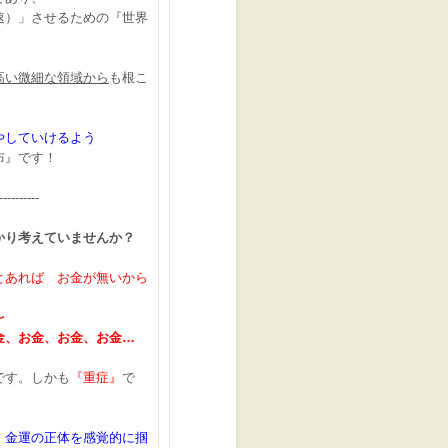
速）」させるための『世界
高い微細な領域から
も根こ
やしていけるよう
布』です！
----------
かり考えていませんか？
とあれば お金が無いから
〜
金、お金、お金、お金…
です。しかも
『重症』
で
、金運の正体を感覚的に掴