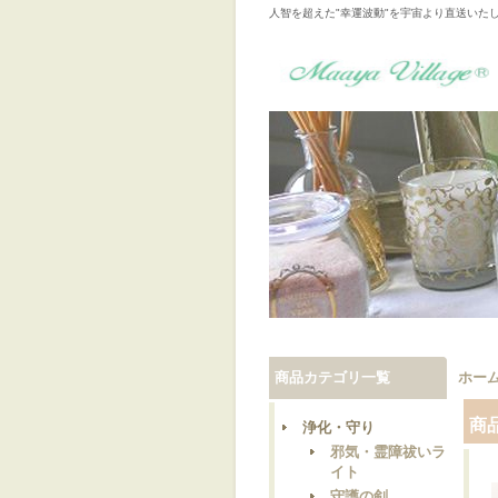
人智を超えた"幸運波動"を宇宙より直送いた
商品カテゴリ一覧
ホー
商
浄化・守り
邪気・霊障祓いラ
イト
守護の剣