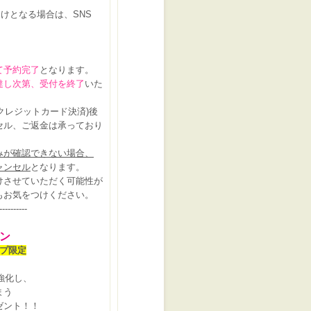
届けとなる場合は、SNS
て予約完了
となります。
達し次第、受付を終了
いた
l/クレジットカード決済)後
ル、ご返金は承っており
みが確認できない場合、
ャンセル
となります。
させていただく可能性が
お気をつけください。
----------
ン
プ限定
強化し、
まう
ゼント！！