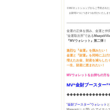
※MVネットショップからご予約された
お財布1つにつき1つお付けいたしま
--------------------------------------------
金運の正体を掴み、金運と仲
“金運取次所”である
MaayaVill
『MVウォレット』第二弾！
激烈な『金運』を掴みたい！
金運と『財運』を同時に上げ
増えたお金、財産を減らした
一生、財産に恵まれたい！
MV
ウォレットをお持ちの方を
MV
“金財ブースター”
◆◆◆◆◆◆◆◆◆◆◆◆◆
“金財ブースター”ウォレット
と
Maayaがふと閃いたアイテム