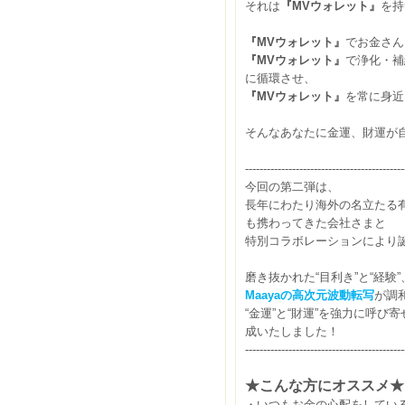
それは
『MVウォレット』
を持
『MVウォレット』
でお金さん
『MVウォレット』
で浄化・補
に循環させ、
『MVウォレット』
を常に身近
そんなあなたに金運、財運が
--------------------------------------------
今回の第二弾は、
長年にわたり海外の名立たる
も携わってきた会社さまと
特別コラボレーションにより
磨き抜かれた“目利き”と“経験
Maaya
の高次元波動転写
が調
“金運”と“財運”を強力に呼び
成いたしました！
--------------------------------------------
★こんな方にオススメ★
・いつもお金の心配をしてい