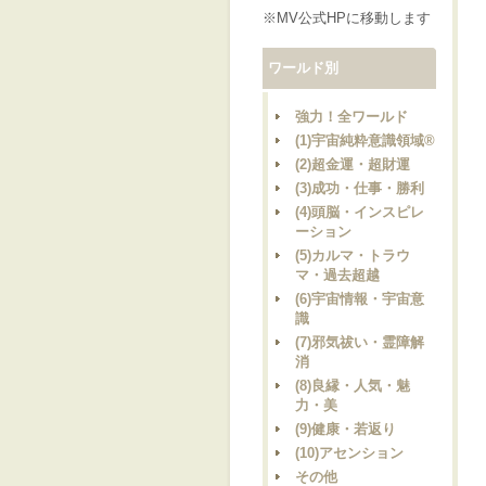
※MV公式HPに移動します
ワールド別
強力！全ワールド
(1)宇宙純粋意識領域®
(2)超金運・超財運
(3)成功・仕事・勝利
(4)頭脳・インスピレ
ーション
(5)カルマ・トラウ
マ・過去超越
(6)宇宙情報・宇宙意
識
(7)邪気祓い・霊障解
消
(8)良縁・人気・魅
力・美
(9)健康・若返り
(10)アセンション
その他