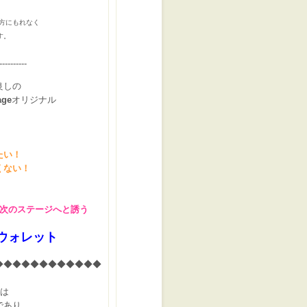
方にもれなく
す。
----------
良しの
age
オリジナル
たい！
くない！
次のステージへと誘う
ウォレット
◆◆◆◆◆◆◆◆◆◆◆◆
は
であり、