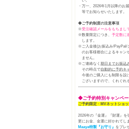
い。
・万一、2026年1月以降のお
等でお知らせいたします。
◆ご予約制度の注意事項
※
受注確認メールをもちまし
※数量限定につき、
予定数に
します。
※ご入金後(お振込み/PayPa
のお客様都合によるキャンセ
ません。
※ご連絡なく
期日までお振込
その時点で
自動的に予約キ
今後のご購入にも制限を設け
ございますので、くれぐれも
--------------------------------------------
◆ご予約特別キャンペー
ご予約限定
・
MV
ネットショッ
2026年の『金運』『財運』を
更にお金、金運に好かれてし
Maaya
特製『お守り』
をプレ