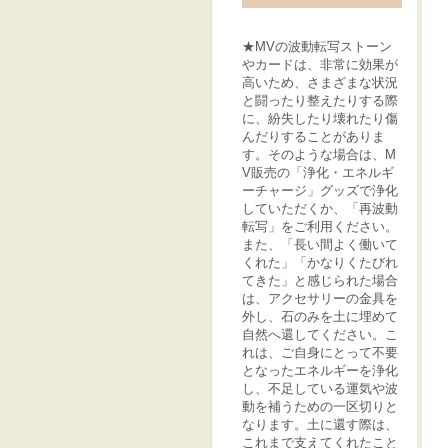
★MVの波動転写ストーン
やカードは、非常に効果が
高いため、さまざまな状況
と闘ったり整えたりする際
に、紛失したり壊れたり傷
んだりすることがありま
す。そのような場合は、M
V販売の「浄化・エネルギ
ーチャージ」グッズで浄化
していただくか、「再波動
転写」をご利用ください。
また、「長い間よく働いて
くれた」「かなりくたびれ
てきた」と感じられた場合
は、アクセサリーの金具を
外し、石のみを土に埋めて
自然へ還してください。こ
れは、ご自身にとって不要
となったエネルギーを浄化
し、不足している運気や波
動を補うための一区切りと
なります。土に還す際は、
これまで支えてくれたこと