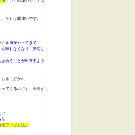
める
という
勘違い
をしては
ん。それは
間違いです。
然に金運がやってきて
から離れなくなり、安定し
向き合うことが出来るよう
、お金に好かれ
やってくる
のです、金運が
ない
方法
金運アップ方法』