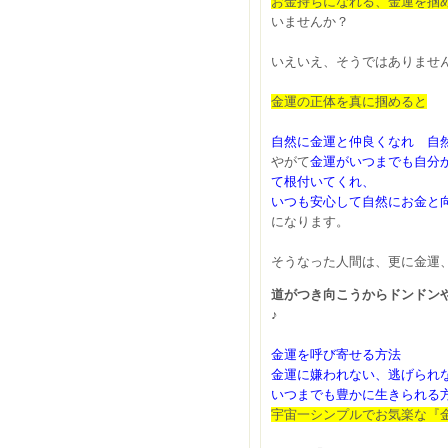
お金持ちになれる、金運を掴
いませんか？
いえいえ、そうではありませ
金運の正体を真に掴めると
自然に金運と仲良くなれ 自
やがて
金運がいつまでも自分
て根付いてくれ、
いつも安心して自然にお金と
になります。
そうなった人間は、更に金運
道がつき向こうからドンドン
♪
金運を呼び寄せる方法
金運に嫌われない、逃げられ
いつまでも豊かに生きられる
宇宙一シンプルでお気楽な『