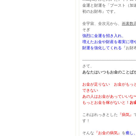
金運と財運を「ブースト（加
初のお財布』です。
全宇宙、全次元から、
画素数
そぎ
強烈に金運を招き入れ、
増えたお金や財産を着実に増
財運を強化してくれる
『お財
--------------------------------------------
さて、
あなたはいつもお金のことば
お金が足りない お金がもっ
できない
あの人はお金があっていいな
もっとお金を稼がないと！
お
これはれっきとした
『病気』
す！
そんな
『お金の病気』
を
癒し