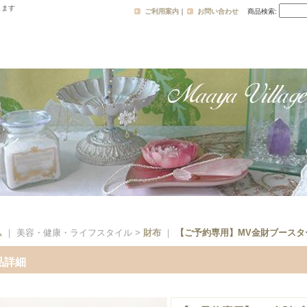
します
ご利用案内
｜
お問い合わせ
商品検索
:
ム
｜ 美容・健康・ライフスタイル >
財布
｜
【ご予約専用】MV金財ブースタ
品詳細