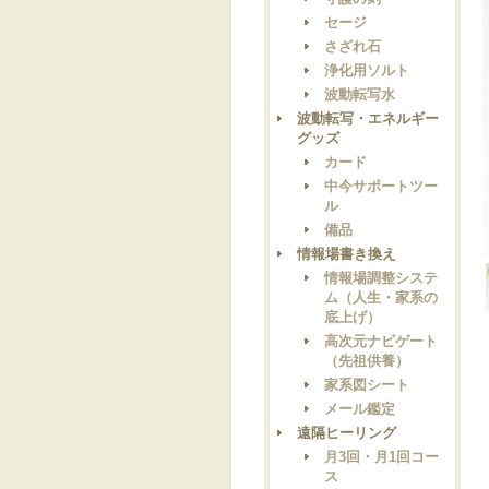
セージ
さざれ石
浄化用ソルト
波動転写水
波動転写・エネルギー
グッズ
カード
中今サポートツー
ル
備品
情報場書き換え
情報場調整システ
ム（人生・家系の
底上げ）
高次元ナビゲート
（先祖供養）
家系図シート
メール鑑定
遠隔ヒーリング
月3回・月1回コー
ス