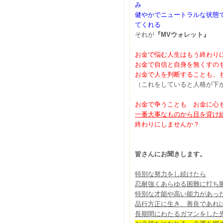
み
健やかでニュートラルな状態
てくれる
それが
『MVウォレット』
お金で悩む人生はもう終わり
お金で自信と自身を無くすの
お金で人を判断することも、
（これをしていると人格が下
お金で争うことも お金に心
一番大事なものから目を背け
終わりにしませんか？
皆さんにお聞きします。
特別な努力をし続けたら
忍耐強くあらゆる困難に打ち
特別な才能や高い能力があっ
品行方正に生き、善良であれ
長期間にわたるガマンをした