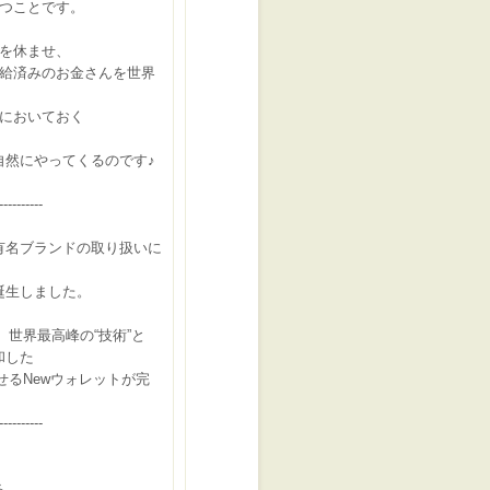
つことです。
を休ませ、
給済みのお金さんを世界
においておく
自然にやってくるのです♪
----------
有名ブランドの取り扱いに
誕生しました
。
”、世界最高峰の“技術”と
和した
寄せるNewウォレットが完
----------
る