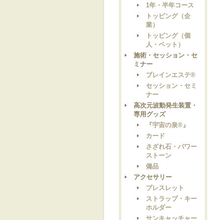
1年・半年コース
トッピング（企
業）
トッピング（個
人・ペット）
施術・セッション・セ
ミナー
ブレインエステ®
セッション・セミ
ナー
高次元波動発生装置・
専用グッズ
『宇宙の泉®』
カード
さざれ石・パワー
ストーン
備品
アクセサリー
ブレスレット
ストラップ・キー
ホルダー
サンキャッチャー