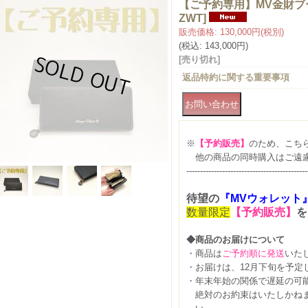
【ご予約専用】MV金財ブ
ZWT
]
販売価格
:
130,000円
(税別)
(税込
:
143,000円
)
[売り切れ]
返品特約に関する重要事項
※
【予約販売】
のため、こち
他の商品の同時購入はご遠
--------------------------------------------
待望の
『MVウォレット
数量限定
【予約販売】
を
◆商品のお届けについて
・商品は
ご予約順に発送
いた
・お届けは、12月下旬を予定
・年末年始の関係で遅延の可
絶対のお約束はいたしかねま