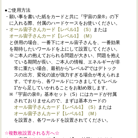
●ご使用方法
・願い事を書いた紙をカードと共に『宇宙の泉®』の下
に入れる際、付属のハードケースをお使いください。
・
オール宙子さんカード【レベル1】（S
）
または
オール宙子さんカード【レベル1】（M
）
と併用の場合、一番下にオール宙子さんを、一番効果
を期待したいワールドを上にして設置してください。
※ご本人の抱えておられる問題が大きい、問題を抱え
ている期間が長い、ご本人の情報、エネルギーが非
常に重たい場合、最初から“レベル2”ではデトック
スの出方、変化の波が強力すぎる場合が考えられま
す。ですから、各ワールドにつきましても“レベル
1”から足していかれることをお勧め致します。
※『宇宙の泉®』基本セット（S）にはカードが付属
されておりませんので、まずは基本カードの
オール宙子さんカード【レベル1】（S
）
または
オール宙子さんカード【レベル1】（M
）
を設置き、各ワールドを設置されてください。
☆複数枚設置される方へ☆