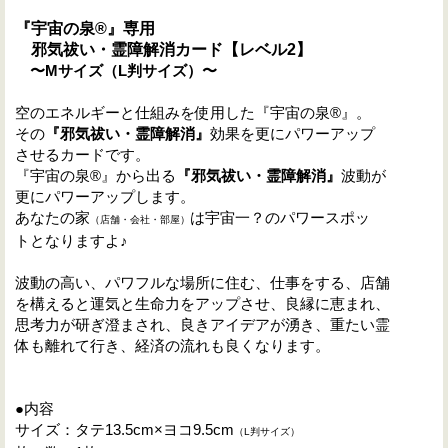
『宇宙の泉
®
』
専用
邪気祓い・霊障解消カード【レベル2】
〜M
サイズ（L判
サイズ）〜
空のエネルギーと仕組みを使用した『宇宙の泉®』。
その
『
邪気祓い・霊障解消
』
効果を更にパワーアップ
させるカードです。
『宇宙の泉®』から出る
『
邪気祓
い・霊障解消
』
波動が
更にパワーアップします。
あなたの家
は宇宙一？のパワースポッ
（店舗・会社・部屋）
トとなりますよ♪
波動の高い、パワフルな場所に住む、仕事をする、店舗
を構えると運気と生命力をアップさせ、良縁に恵まれ、
思考力が研ぎ澄まされ、良きアイデアが湧き、重たい霊
体も離れて行き、経済の流れも良くなります。
●内容
サイズ：タテ13.5cm×ヨコ9.5cm
（L判サイズ）