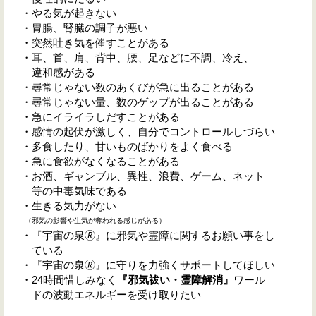
・やる気が起きない
・胃腸、腎臓の調子が悪い
・突然吐き気を催すことがある
・耳、首、肩、背中、腰、足などに不調、冷え、
違和感がある
・尋常じゃない数のあくびが急に出ることがある
・尋常じゃない量、数のゲップが出ることがある
・急にイライラしだすことがある
・感情の起伏が激しく、自分でコントロールしづらい
・多食したり、甘いものばかりをよく食べる
・急に食欲がなくなることがある
・お酒、ギャンブル、異性、浪費、ゲーム、ネット
等の中毒気味である
・生きる気力がない
（邪気の影響や生気が奪われる感じがある）
・『宇宙の泉🄬』に邪気や霊障に関するお願い事をし
ている
・『宇宙の泉🄬』に守りを力強くサポートしてほしい
・24時間惜しみなく
『邪気祓い・霊障解消』
ワール
ドの波動エネルギーを受け取りたい