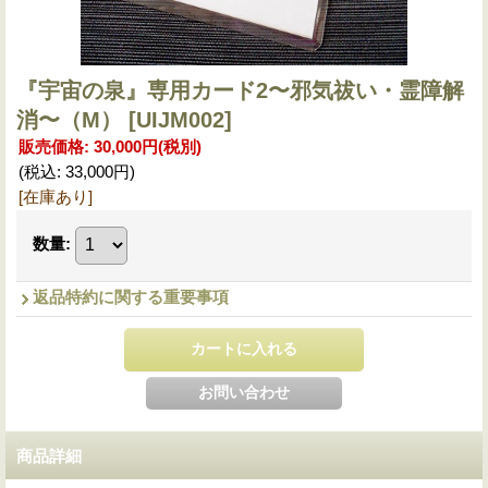
『宇宙の泉』専用カード2〜邪気祓い・霊障解
消〜（M）
[UIJM002]
販売価格
:
30,000円
(税別)
(税込
:
33,000円
)
[在庫あり]
数量
:
返品特約に関する重要事項
商品詳細