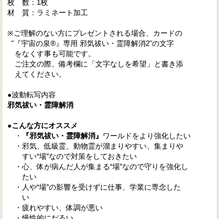
枚 数：1枚
材 質：ラミネート加工
※ご理解のない方にプレゼントされる場合、カードの
"『宇宙の泉®』専用 邪気祓い・霊障解消2"の文字
をなくす事も可能です。
ご注文の際、備考欄に「文字なしを希望」と書き添
えてください。
●波動転写内容
邪気祓い・霊障解消
●こんな方にオススメ
・
『邪気祓い・霊障解消』
ワールドをより強化したい
・邪気、低級霊、動物霊が溜まりやすい、集まりや
すい“場”なので対策をしておきたい
・心、体が病んだ人が集まる“場”なので守りを強化し
たい
・人や“場”の影響を受けずに仕事、学業に専念した
い
・疲れやすい、体調が悪い
・慢性的にだるい