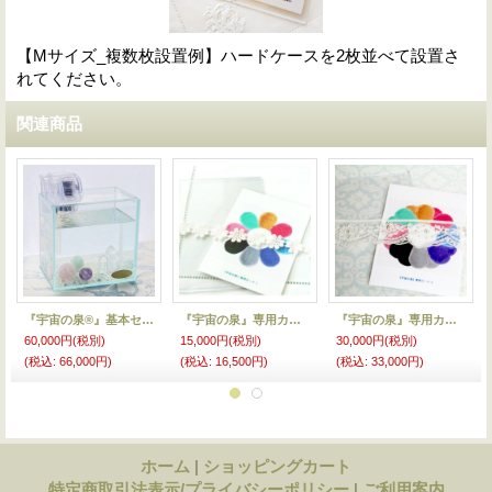
【Mサイズ_複数枚設置例】ハードケースを2枚並べて設置さ
れてください。
関連商品
『宇宙の泉®』基本セット(M)
『宇宙の泉』専用カード1（M）
『宇宙の泉』専用カード2（M）
60,000円
(税別)
15,000円
(税別)
30,000円
(税別)
(税込
:
66,000円)
(税込
:
16,500円)
(税込
:
33,000円)
ホーム
|
ショッピングカート
特定商取引法表示/プライバシーポリシー
|
ご利用案内