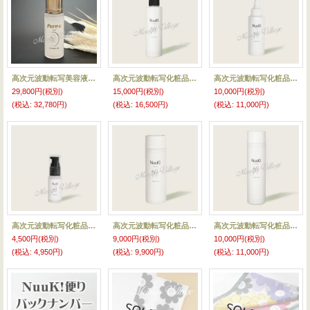
高次元波動転写美容液『〜Pure-a（プレア)エッセンス〜』
高次元波動転写化粧品『NuuK! ローション』
高次元波動転写化粧品『NuuK! スカルプローション』
29,800円
(税別)
15,000円
(税別)
10,000円
(税別)
(税込
:
32,780円)
(税込
:
16,500円)
(税込
:
11,000円)
高次元波動転写化粧品『NuuK! ローション トライアルサイズ』
高次元波動転写化粧品『NuuK! シャンプー』
高次元波動転写化粧品『NuuK! ボディソープ』
4,500円
(税別)
9,000円
(税別)
10,000円
(税別)
(税込
:
4,950円)
(税込
:
9,900円)
(税込
:
11,000円)