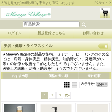
人智を超えた"幸運波動"を宇宙より直送いたします
PCサイト
ログイン
新規登録はこちら
お問い合わせ
美容・健康・ライフスタイル
一覧
★MaayaVillage®の製品や施術、セミナー、ヒーリングのその全
ては、病気（身体疾患、精神疾患、知的障がい、発達障がい
等）の治療や改善を目的としたものではございません。また、
医療上の診断・治療・助言を行うものでもございません。
おすすめ順
価格の安い順
売れ筋順
表示件数
:
1
2
3
次
»