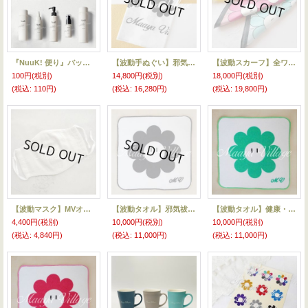
『NuuK! 便り』バックナンバー
【波動手ぬぐい】邪気祓い・霊障解消 “33”
【波動スカーフ】全ワールド宙子さん
100円
(税別)
14,800円
(税別)
18,000円
(税別)
(税込
:
110円)
(税込
:
16,280円)
(税込
:
19,800円)
【波動マスク】MVオリジナル高次元マスク
【波動タオル】邪気祓い・霊障解消
【波動タオル】健康・若返り
4,400円
(税別)
10,000円
(税別)
10,000円
(税別)
(税込
:
4,840円)
(税込
:
11,000円)
(税込
:
11,000円)