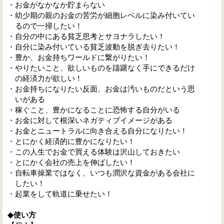
・お金がなかなか貯まらない
・幼少期の親のお金の苦労が細胞レベルに染み付いてい
るので一掃したい！
・自分の中にある貧乏思考とサヨナラしたい！
・自分に染み付いている貧乏波動を脱ぎ去りたい！
・豊か、お金持ちワールドに繋がりたい！
・やりたいこと、欲しいものを躊躇なく手にできるだけ
の経済力が欲しい！
・お金持ちになりたい反面、お金は汚いものだという思
いがある
・稼ぐこと、豊かになることに恐怖する自分がいる
・お金に対して根深いネガティブイメージがある
・お金とニュートラルに向き合える自分になりたい！
・とにかく経済的に豊かになりたい！
・この人生でお金で買える体験は沢山しておきたい
・とにかく会社の売上を伸ばしたい！
・自転車操業ではなく、いつも潤沢な資金がある会社に
したい！
・起業をして軌道に乗せたい！
◆使い方