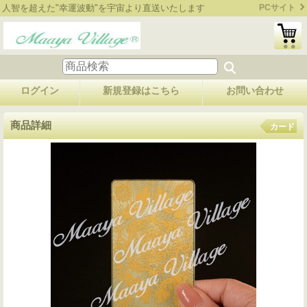
人智を超えた"幸運波動"を宇宙より直送いたします
PCサイト
ログイン
新規登録はこちら
お問い合わせ
商品詳細
カード