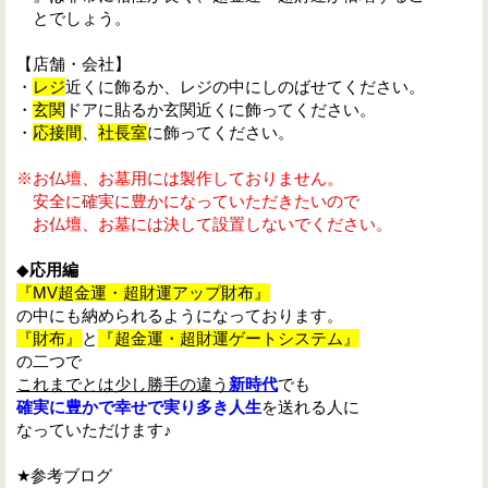
とでしょう。
【店舗・会社】
・
レジ
近くに飾るか、レジの中にしのばせてください。
・
玄関
ドアに貼るか玄関近くに飾ってください。
・
応接間
、
社長室
に飾ってください。
※お仏壇、お墓用には製作しておりません。
安全に確実に豊かになっていただきたいので
お仏壇、お墓には決して設置しないでください。
◆
応用編
『MV超金運・超財運アップ財布』
の中にも納められるようになっております。
『財布』
と
『超金運・超財運ゲートシステム』
の二つで
これまでとは少し勝手の違う
新時代
でも
確実に豊かで幸せで実り多き人生
を送れる人に
なっていただけます♪
★参考ブログ