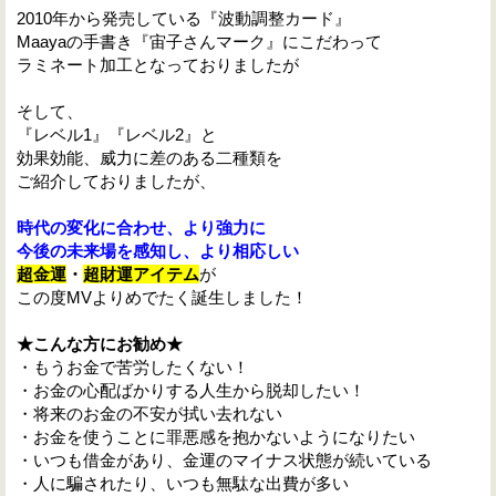
2010年から発売している『波動調整カード』
Maayaの手書き『宙子さんマーク』にこだわって
ラミネート加工となっておりましたが
そして、
『レベル1』『レベル2』と
効果効能、威力に差のある二種類を
ご紹介しておりましたが、
時代の変化に合わせ、より強力に
今後の未来場を感知し、より相応しい
超金運
・
超財運アイテム
が
この度MVよりめでたく誕生しました！
★こんな方にお勧め★
・もうお金で苦労したくない！
・お金の心配ばかりする人生から脱却したい！
・将来のお金の不安が拭い去れない
・お金を使うことに罪悪感を抱かないようになりたい
・いつも借金があり、金運のマイナス状態が続いている
・人に騙されたり、いつも無駄な出費が多い