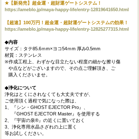
★
【新発売】超金運・超財運ゲートシステム！
https://ameblo.jp/maya-happy-life/entry-12819641650.html
【超速】100万円！超金運・超財運ゲートシステムの効果！
https://ameblo.jp/maya-happy-life/entry-12825277315.html
◆
内容
サイズ：タテ85.6ｍm×ヨコ54ｍm 厚み0.5mm
材質：ステンレス
※作成工程上、わずかな目立たない程度の細かな擦り傷
や点などがございますので、その点ご理解頂き、ご
購入くださいませ。
◆
浄化について
浄化はとくにされなくても大丈夫ですが、
ご使用頂く過程で気になった際は、
1、
『シン・GHOST EJECTOR Pro』、
『GHOST EJECTOR Master』を使用する
2、『宇宙の泉®』の近くに置いておく
3、浄化専用水晶さざれの上に置く
等お試しください。