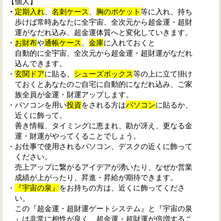
【個人】
・
定期入れ
、
名刺ケース
、
胸のポケット
等に入れ、持ち
歩けば常時あなたに全宇宙、全次元から超金運・超財
運がなだれ込み、超金運体質へと変化していきます。
・
お財布
や
通帳ケース
、
金庫
に入れておくと
自動的に全宇宙、全次元から超金運・超財運がなだれ
込んできます。
・
玄関ドア
に貼る、
シューズボックス
等の上に立て掛け
ておくとあなたのご自宅に自動的になだれ込み、ご家
族全員が金運・財運アップします。
・パソコンを用い
投資
をされる方は
パソコン
に貼るか、
近くに飾って。
善き情報、タイミングに恵まれ、勘が冴え、更なる金
運・財運がやってくることでしょう。
・お仕事で使用されるパソコン、デスクの近くに飾って
ください。
売上アップに繋がるアイデアが湧いたり、なぜか営業
成績が上がったり、昇進・昇給が期待できます。
・
『宇宙の泉』
をお持ちの方は、近くに飾ってくださ
い。
この『超金運・超財運ゲートシステム』と『宇宙の泉
』は非常に相性が良く、超金運・超財運が倍増するこ