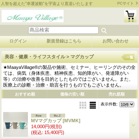
人智を超えた"幸運波動"を宇宙より直送いたします
PCサイト
ログイン
新規登録はこちら
お問い合わせ
美容・健康・ライフスタイル > マグカップ
一覧
★MaayaVillage®の製品や施術、セミナー、ヒーリングのその全
ては、病気（身体疾患、精神疾患、知的障がい、発達障がい
等）の治療や改善を目的としたものではございません。また、
医療上の診断・治療・助言を行うものでもございません。
おすすめ順
価格の安い順
売れ筋順
表示件数
:
MVマグカップ
[MVMK]
14,000円
(税別)
(税込
:
15,400円)